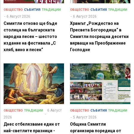
ОБЩЕСТВО
СЪБИТИЯ
ТРАДИЦИИ
ОБЩЕСТВО
СЪБИТИЯ
ТРАДИЦИИ
6 Август 2026
6 Август 2026
Симитли отново ще бъде
Храмът „Рождество на
столица на българската
Пресвета Богородица“ в
народна песен – шестото
Симитли посрещна десетки
издание на фестивала „С
вярващи на Преображение
хляб, вино и песен“
Господне
6 Август
ОБЩЕСТВО
ТРАДИЦИИ
ОБЩЕСТВО
СЪБИТИЯ
ТРАДИЦИИ
2026
5 Август 2026
Днес отбелязваме един от
Община Симитли
най-светлите празници -
организира поредица от