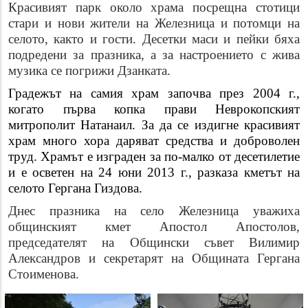
Красивият парк около храма посрещна стотици
стари и нови жители на Железница и потомци на
селото, както и гости. Десетки маси и пейки бяха
подредени за празника, а за настроението с жива
музика се погрижи Дзанката.
Градежът на самия храм започва през 2004 г.,
когато първа копка прави Неврокопският
митрополит Натанаил. За да се издигне красивият
храм много хора даряват средства и доброволен
труд. Храмът е изграден за по-малко от десетилетие
и е осветен на 24 юни 2013 г., разказа кметът на
селото Гергана Гиздова.
Днес празника на село Железница уважиха
общинският кмет Апостол Апостолов,
председателят на Общински съвет Вилимир
Александров и секретарят на Общината Гергана
Стоименова.