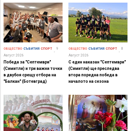
9
8
ОБЩЕСТВО
СЪБИТИЯ
СПОРТ
ОБЩЕСТВО
СЪБИТИЯ
СПОРТ
Август 2026
Август 2026
Победа за "Септември"
С един наказан "Септември"
(Симитли) и три важни точки
(Симитли) ще преследва
в двубоя срещу отбора на
втора поредна победа в
"Балкан" (Ботевград)
началото на сезона