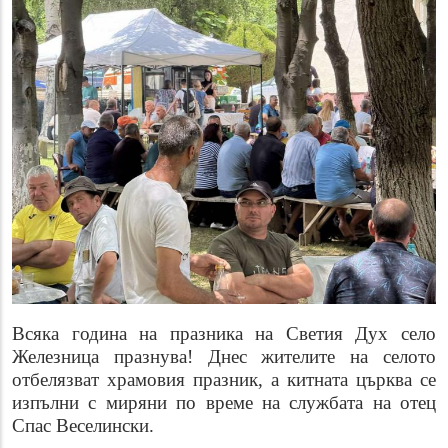
Всяка година на празника на Светия Дух село
Железница празнува! Днес жителите на селото
отбелязват храмовия празник, а китната църква се
изпълни с миряни по време на службата на отец
Спас Веселински.