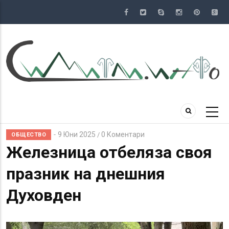
Премини
към
основното
съдържание
9 Юни 2025
0 Коментари
/
ОБЩЕСТВО
Железница отбеляза своя
празник на днешния
Духовден