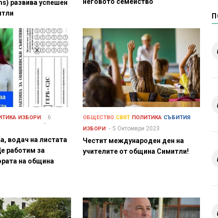
неговото семейство
ms) развива успешен
итли
П
6
ИТИКА
ИЗБОРИ
ОБЩЕСТВО
СВЯТ
ПОЛИТИКА
СЪБИТИЯ
5 Октомври 2023
ИЗБОРИ
а, водач на листата
Честит международен ден на
Ще работим за
учителите от община Симитли!
ората на община