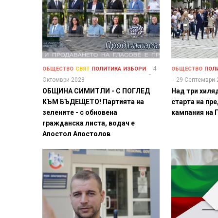
4
ОБЩЕСТВО
СВЯТ
ПОЛИТИКА
ИЗБОРИ
ОБЩЕСТВО
ПОЛ
Октомври 2023
29 Септември 
ОБЩИНА СИМИТЛИ - С ПОГЛЕД
Над три хиля
КЪМ БЪДЕЩЕТО! Партията на
старта на пр
зелените - с обновена
кампания на 
гражданска листа, водач е
Апостол Апостолов