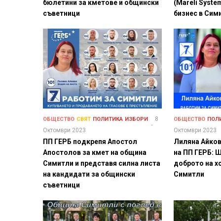
бюлетини за кметове и общински
(Mareli Syste
съветници
бизнес в Сим
8
ОБЩЕСТВО
СВЯТ
ПОЛИТИКА
ИЗБОРИ
ОБЩЕСТВО
ПОЛ
Октомври 2023
Октомври 2023
ПП ГЕРБ подкрепя Апостол
Лиляна Айков
Апостолов за кмет на община
на ПП ГЕРБ: 
Симитли и представя силна листа
доброто на х
на кандидати за общински
Симитли
съветници