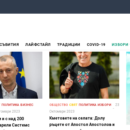
СЪБИТИЯ
ЛАЙФСТАЙЛ
ТРАДИЦИИ
COVID-19
ИЗБОРИ
23
Т
ПОЛИТИКА
БИЗНЕС
ОБЩЕСТВО
СВЯТ
ПОЛИТИКА
ИЗБОРИ
томври 2023
Октомври 2023
Кметовете на селата: Долу
 и с над 200
ръцете от Апостол Апостолов и
арели Системс