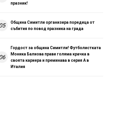
празник!
Община Симитли организира поредица от
05
събития по повод празника на града
Гордост за община Симитли! Футболистката
Моника Балиова прави голяма крачка в
06
своята кариера и преминава в серия А в
Италия