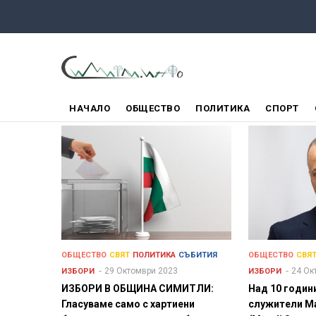
Премини
към
основното
съдържание
ГЛАВНО
НАЧАЛО
ОБЩЕСТВО
ПОЛИТИКА
СПОРТ
МЕНЮ
ОБЩЕСТВО
СВЯТ
ПОЛИТИКА
СЪБИТИЯ
ОБЩЕСТВО
СВЯ
29 Октомври 2023
24 Ок
ИЗБОРИ
ИЗБОРИ
ИЗБОРИ В ОБЩИНА СИМИТЛИ:
Над 10 години
Гласуваме само с хартиени
служители М