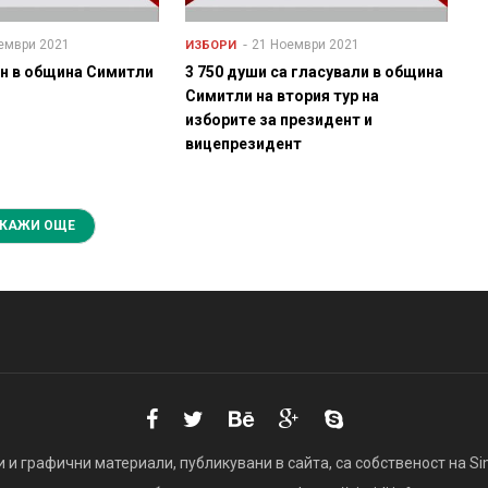
ември 2021
21 Ноември 2021
ИЗБОРИ
н в община Симитли
3 750 души са гласували в община
Симитли на втория тур на
изборите за президент и
вицепрезидент
КАЖИ ОЩЕ
 и графични материали, публикувани в сайта, са собственост на Simi