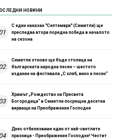
ОСЛЕДНИ НОВИНИ
С един наказан "Септември" (Симитли) ще
01
преследва втора поредна победа в началото
на сезона
Симитли отново ще бъде столица на
02
българската народна песен – шестото
издание на фестивала „С хляб, вино и песен“
Храмът „Рождество на Пресвета
03
Богородица“ в Симитли посрещна десетки
вярващи на Преображение Господне
Днес отбелязваме един от най-светлите
04
празници - Преображение Господне! Честит