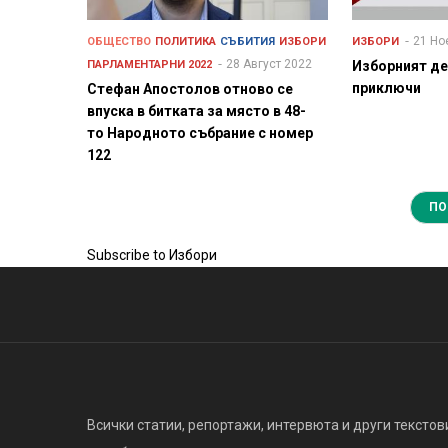
21 Но
ОБЩЕСТВО
ПОЛИТИКА
СЪБИТИЯ
ИЗБОРИ
ИЗБОРИ
28 Август 2022
ПАРЛАМЕНТАРНИ 2022
Изборният де
приключи
Стефан Апостолов отново се
впуска в битката за място в 48-
то Народното събрание с номер
122
ПО
Subscribe to Избори
Всички статии, репортажи, интервюта и други текстови