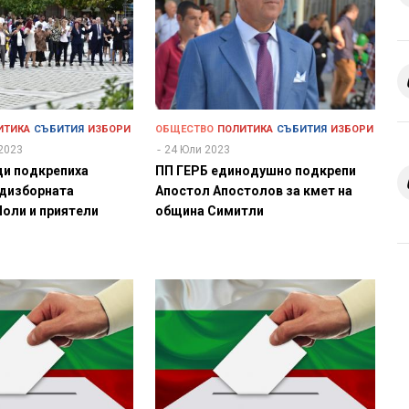
ИТИКА
СЪБИТИЯ
ИЗБОРИ
ОБЩЕСТВО
ПОЛИТИКА
СЪБИТИЯ
ИЗБОРИ
2023
24 Юли 2023
ди подкрепиха
ПП ГЕРБ единодушно подкрепи
едизборната
Апостол Апостолов за кмет на
Поли и приятели
община Симитли