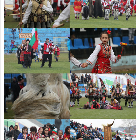
булка” при НЧ „Борис
Беров” селоТъжа,
общ.Павел баня, обл.
Трети квартал
Стара Загора - 2020г.
Благоевград - 2020г.
Нова махала гр. Симитли
Кукерска група Пич
- 2020г.
махала - 2020г.
Сдружение „Турийски
Симитли, I квартал, 1-ва
кукери”, с. Турия, Павел
група - 2020г.
баня - 2020г.