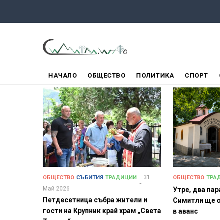
Премини
към
основното
съдържание
ГЛАВНО
НАЧАЛО
ОБЩЕСТВО
ПОЛИТИКА
СПОРТ
МЕНЮ
31
ОБЩЕСТВО
СЪБИТИЯ
ТРАДИЦИИ
ОБЩЕСТВО
ТРА
Май 2026
Утре, два па
Петдесетница събра жители и
Симитли ще 
гости на Крупник край храм „Света
в аванс