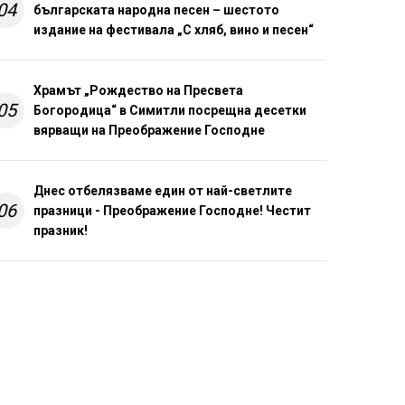
04
българската народна песен – шестото
издание на фестивала „С хляб, вино и песен“
Храмът „Рождество на Пресвета
05
Богородица“ в Симитли посрещна десетки
вярващи на Преображение Господне
Днес отбелязваме един от най-светлите
06
празници - Преображение Господне! Честит
празник!