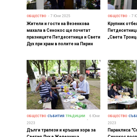
7 Юни 2025
7 
ОБЩЕСТВО
ОБЩЕСТВО
Жители и гости на Везенкова
Крупник отбе
махала в Сенокос ще почетат
Петдесетница
празниците Петдесетница и Свети
„Света Троиц
Дух при храм в полите на Пирин
6 Юни
ОБЩЕСТВО
СЪБИТИЯ
ТРАДИЦИИ
ОБЩЕСТВО
СЪБ
2023
2023
Дълги трапези и кръшни хора за
Параклиса "С
Светия Дух в Железница
Сенокос поср