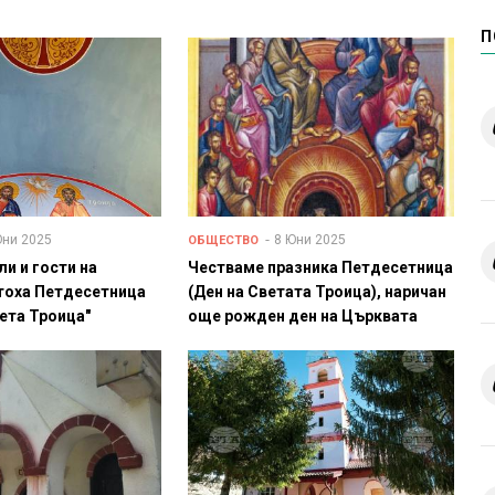
П
Юни 2025
8 Юни 2025
ОБЩЕСТВО
ли и гости на
Честваме празника Петдесетница
тоха Петдесетница
(Ден на Светата Троица), наричан
вета Троица"
още рожден ден на Църквата