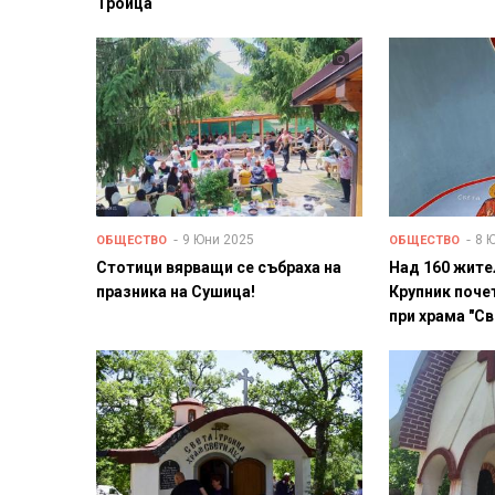
Троица“
9 Юни 2025
8 
ОБЩЕСТВО
ОБЩЕСТВО
Стотици вярващи се събраха на
Над 160 жите
празника на Сушица!
Крупник поче
при храма "С