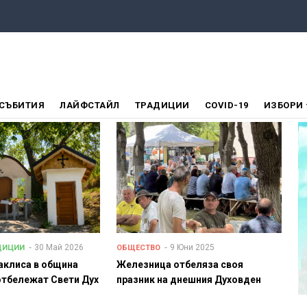
СЪБИТИЯ
ЛАЙФСТАЙЛ
ТРАДИЦИИ
COVID-19
ИЗБОРИ
30 Май 2026
9 Юни 2025
ДИЦИИ
ОБЩЕСТВО
раклиса в община
Железница отбеляза своя
отбележат Свети Дух
празник на днешния Духовден