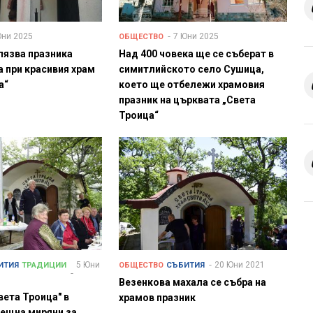
Юни 2025
7 Юни 2025
ОБЩЕСТВО
лязва празника
Над 400 човека ще се съберат в
 при красивия храм
симитлийското село Сушица,
а“
което ще отбележи храмовия
празник на църквата „Света
Троица“
5 Юни
20 Юни 2021
ИТИЯ
ТРАДИЦИИ
ОБЩЕСТВО
СЪБИТИЯ
Везенкова махала се събра на
вета Троица" в
храмов празник
ещна миряни за