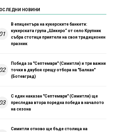
ОСЛЕДНИ НОВИНИ
В епицентъра на кукерските банкети:
кукерската група „Шикеро“ от село Крупник
01
събра стотици приятели на своя традиционен
празник
Победа за "Септември" (Симитли) и три важни
02
точки в двубоя срещу отбора на "Балкан"
(Ботевград)
С един наказан "Септември" (Симитли) ще
03
преследва втора поредна победа в началото
на сезона
Симитли отново ще бъде столица на