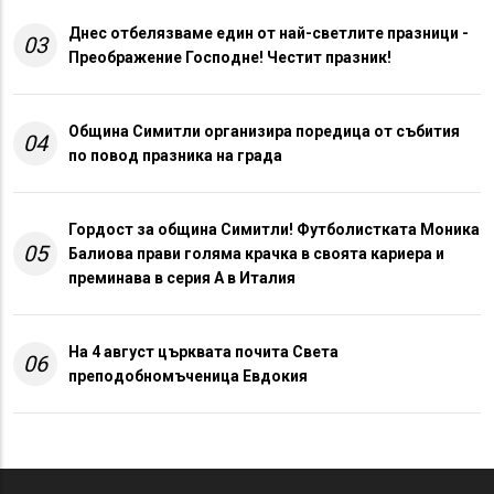
Днес отбелязваме един от най-светлите празници -
03
Преображение Господне! Честит празник!
Община Симитли организира поредица от събития
04
по повод празника на града
Гордост за община Симитли! Футболистката Моника
05
Балиова прави голяма крачка в своята кариера и
преминава в серия А в Италия
На 4 август църквата почита Света
06
преподобномъченица Евдокия