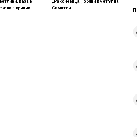
ветливи, каза в
„Ракочевица“, обяви кметът на
ът на Черниче
Симитли
П