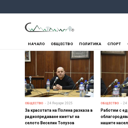
Премини
към
основното
съдържание
ГЛАВНО
НАЧАЛО
ОБЩЕСТВО
ПОЛИТИКА
СПОРТ
МЕНЮ
24 Януари 2025
24
ОБЩЕСТВО
ОБЩЕСТВО
За красотата на Полена разказа в
Работим с ед
радиопредаване кметът на
облагородява
селото Веселин Топузов
нашите насел