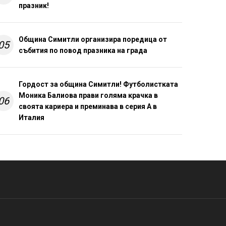
празник!
Община Симитли организира поредица от
05
събития по повод празника на града
Гордост за община Симитли! Футболистката
Моника Балиова прави голяма крачка в
06
своята кариера и преминава в серия А в
Италия