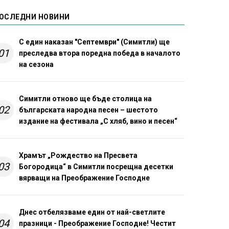
ОСЛЕДНИ НОВИНИ
С един наказан "Септември" (Симитли) ще
01
преследва втора поредна победа в началото
на сезона
Симитли отново ще бъде столица на
02
българската народна песен – шестото
издание на фестивала „С хляб, вино и песен“
Храмът „Рождество на Пресвета
03
Богородица“ в Симитли посрещна десетки
вярващи на Преображение Господне
Днес отбелязваме един от най-светлите
04
празници - Преображение Господне! Честит