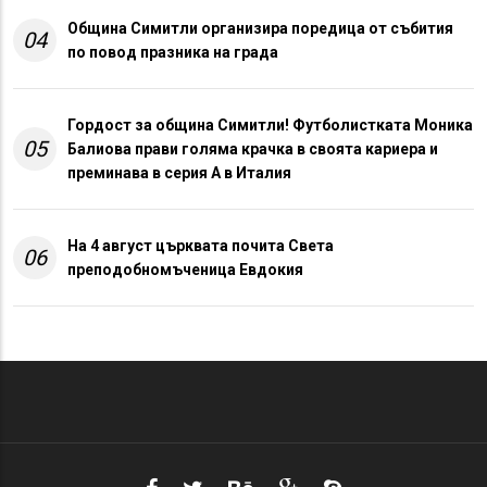
Община Симитли организира поредица от събития
04
по повод празника на града
Гордост за община Симитли! Футболистката Моника
05
Балиова прави голяма крачка в своята кариера и
преминава в серия А в Италия
На 4 август църквата почита Света
06
преподобномъченица Евдокия