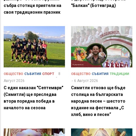
събра стотици приятели на
"Балкан" (Ботевград)
своя традиционен празник
8
ОБЩЕСТВО
СЪБИТИЯ
СПОРТ
ОБЩЕСТВО
СЪБИТИЯ
ТРАДИЦИИ
Август 2026
6 Август 2026
С един наказан "Септември"
Симитли отново ще бъде
(Симитли) ще преследва
столица на българската
втора поредна победа в
народна песен – шестото
началото на сезона
издание на фестивала „С
хляб, вино и песен“