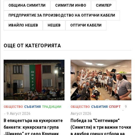
ОБЩИНА СИМИТЛИ
СИМИТЛИ ИНФО
СИМЛЕР
ПРЕДПРИЯТИЕ ЗА ПРОИЗВОДСТВО НА ОПТИЧНИ КАБЕЛИ
ИВАЙЛО НЕШЕВ
НЕШЕВ
ОПТИЧИ КАБЕЛИ
ОЩЕ ОТ КАТЕГОРИЯТА
9
ОБЩЕСТВО
СЪБИТИЯ
ТРАДИЦИИ
ОБЩЕСТВО
СЪБИТИЯ
СПОРТ
9 Август 2026
Август 2026
В епицентъра на кукерските
Победа за "Септември"
банкети: кукерската група
(Симитли) и три важни точки
„Шикеро“ от село Крупник
в двубоя срещу отбора на