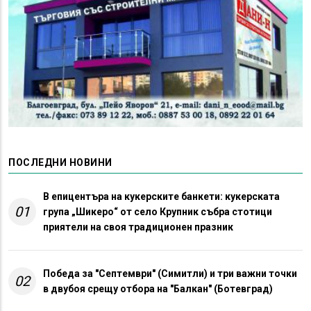
ПОСЛЕДНИ НОВИНИ
В епицентъра на кукерските банкети: кукерската
01
група „Шикеро“ от село Крупник събра стотици
приятели на своя традиционен празник
Победа за "Септември" (Симитли) и три важни точки
02
в двубоя срещу отбора на "Балкан" (Ботевград)