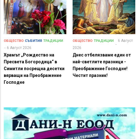
6 Август
ОБЩЕСТВО
СЪБИТИЯ
ТРАДИЦИИ
ОБЩЕСТВО
ТРАДИЦИИ
6 Август 2026
2026
Храмът „Рождество на
Днес отбелязваме един от
Пресвета Богородица“ в
най-светлите празници -
Симитли посрещна десетки
Преображение Господне!
вярващи на Преображение
Честит празник!
Господне