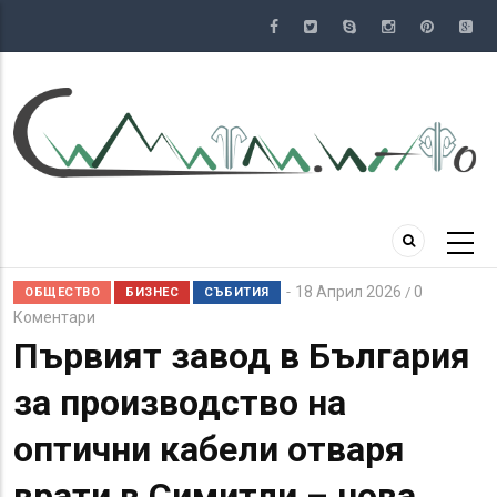
Премини
към
основното
съдържание
18 Април 2026
0
/
ОБЩЕСТВО
БИЗНЕС
СЪБИТИЯ
Коментари
Първият завод в България
за производство на
оптични кабели отваря
врати в Симитли – нова