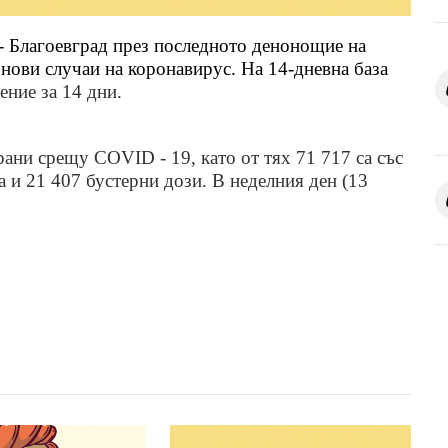
- Благоевград през последното денонощие на
 нови случаи на коронавирус. На 14-дневна база
ение за 14 дни.
ирани срещу
COVID - 19,
като от тях 71 717 са със
а и 21 407
бустерни дози
. В неделния ден (13