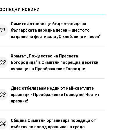
ОСЛЕДНИ НОВИНИ
Симитли отново ще бъде столица на
01
българската народна песен – шестото
издание на фестивала „С хляб, вино и песен“
Храмът „Рождество на Пресвета
02
Богородица“ в Симитли посрещна десетки
вярващи на Преображение Господне
Днес отбелязваме един от най-светлите
03
празници - Преображение Господне! Честит
празник!
Община Симитли организира поредица от
04
събития по повод празника на града