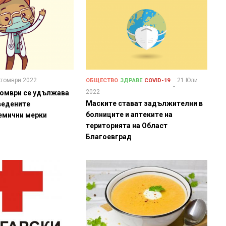
ктомври 2022
21 Юли
ОБЩЕСТВО
ЗДРАВЕ
COVID-19
2022
ктомври се удължава
Маските стават задължителни в
ведените
болниците и аптеките на
емични мерки
територията на Област
Благоевград