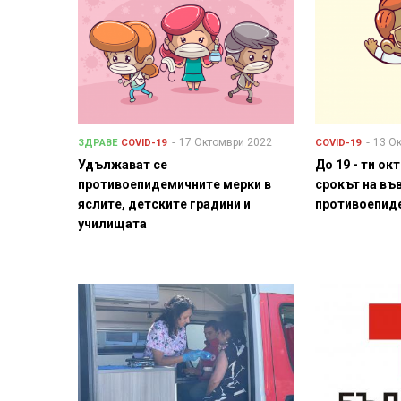
17 Октомври 2022
13 О
ЗДРАВЕ
COVID-19
COVID-19
Удължават се
До 19 - ти о
противоепидемичните мерки в
срокът на въ
яслите, детските градини и
противоепид
училищата