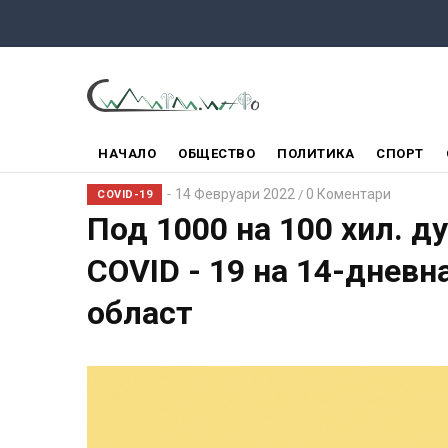
Премини
към
основното
съдържание
ГЛАВНО
НАЧАЛО
ОБЩЕСТВО
ПОЛИТИКА
СПОРТ
МЕНЮ
14 Февруари 2022
0 Коментари
/
COVID-19
Под 1000 на 100 хил. д
COVID - 19 на 14-дневн
област