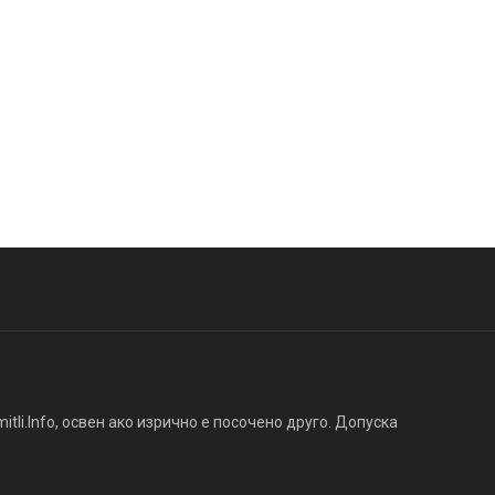
tli.Info, освен ако изрично е посочено друго. Допуска