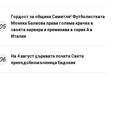
Гордост за община Симитли! Футболистката
Моника Балиова прави голяма крачка в
05
своята кариера и преминава в серия А в
Италия
На 4 август църквата почита Света
06
преподобномъченица Евдокия