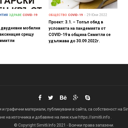
29 Юни 2022
ИТИЯ
ЗДРАВЕ
COVID-19
ОБЩЕСТВО
COVID-19
Проект: 3.1. – Топъл обяд в
 двудневни мобилни
условията на пандемията от
ваксинация срещу
COVID-19 в община Симитли се
Симитли
удължава до 30.09.2022г.
 и графични материали, публикувани в сайта, са собственост на Simi
 на източника и добавяне на линк към https://simitli.info .
© Copyright Simitli.Info 2021 - Всички права запазени.