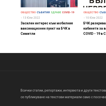
ОБЩЕСТВО
СЪБИТИЯ
ЗДРАВЕ
COVID-19
ОБЩЕСТВО
СЪБ
13 Юли 2022
10 Юли 2022
Засилен интерес към мобилния
БЧК разкрива
ваксинационен пункт на БЧК в
кабинети за 
Симитли
COVID - 19 в 
Всички статии, репортажи, интервюта и други текстови
се публикуване на текстови материали само с посочване