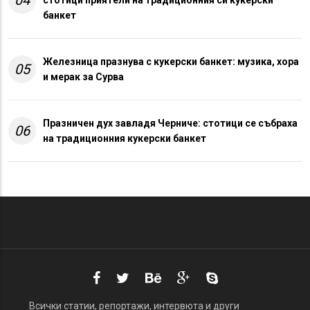
банкет
Железница празнува с кукерски банкет: музика, хора
05
и мерак за Сурва
Празничен дух завладя Черниче: стотици се събраха
06
на традиционния кукерски банкет
Всички статии, репортажи, интервюта и други