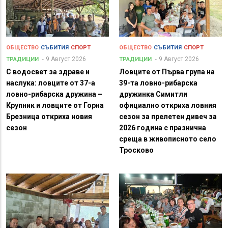
ОБЩЕСТВО
СЪБИТИЯ
СПОРТ
ОБЩЕСТВО
СЪБИТИЯ
СПОРТ
9 Август 2026
9 Август 2026
ТРАДИЦИИ
ТРАДИЦИИ
С водосвет за здраве и
Ловците от Първа група на
наслука: ловците от 37-а
39-та ловно-рибарска
ловно-рибарска дружина –
дружинка Симитли
Крупник и ловците от Горна
официално откриха ловния
Брезница откриха новия
сезон за прелетен дивеч за
сезон
2026 година с празнична
среща в живописното село
Тросково