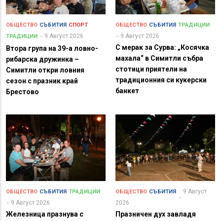
ОБЩЕСТВО
СЪБИТИЯ
СПОРТ
ОБЩЕСТВО
СЪБИТИЯ
ТРАДИЦИИ
9 Август 2026
9 Август 2026
ТРАДИЦИИ
С мерак за Сурва: „Косячка
Втора група на 39-а ловно-
махала“ в Симитли събра
рибарска дружинка –
стотици приятели на
Симитли откри ловния
традиционния си кукерски
сезон с празник край
банкет
Брестово
9 Август
ОБЩЕСТВО
СЪБИТИЯ
ТРАДИЦИИ
ОБЩЕСТВО
СЪБИТИЯ
9 Август 2026
2026
Железница празнува с
Празничен дух завладя