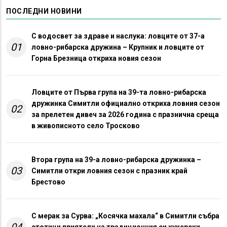
ПОСЛЕДНИ НОВИНИ
С водосвет за здраве и наслука: ловците от 37-а
01
ловно-рибарска дружина – Крупник и ловците от
Горна Брезница откриха новия сезон
Ловците от Първа група на 39-та ловно-рибарска
дружинка Симитли официално откриха ловния сезон
02
за прелетен дивеч за 2026 година с празнична среща
в живописното село Тросково
Втора група на 39-а ловно-рибарска дружинка –
03
Симитли откри ловния сезон с празник край
Брестово
С мерак за Сурва: „Косячка махала“ в Симитли събра
04
стотици приятели на традиционния си кукерски