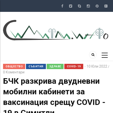
Премини
към
основното
съдържание
10 Юли 2022
/
ОБЩЕСТВО
СЪБИТИЯ
ЗДРАВЕ
COVID-19
0 Коментари
БЧК разкрива двудневни
мобилни кабинети за
ваксинация срещу COVID -
19 в Симитли