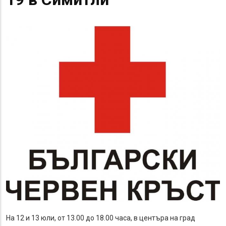
На 12 и 13 юли, от 13.00 до 18.00 часа, в центъра на град