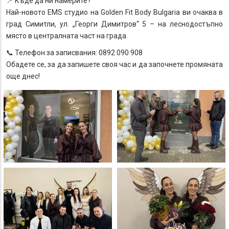
📍 Къде да ни намерите?
Най-новото EMS студио на Golden Fit Body Bulgaria ви очаква в
град Симитли, ул. „Георги Димитров“ 5 – на леснодостъпно
място в централната част на града.
📞 Телефон за записвания: 0892 090 908
Обадете се, за да запишете своя час и да започнете промяната
още днес!