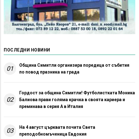
ПОСЛЕДНИ НОВИНИ
Община Симитли организира поредица от събития
01
по повод празника на града
Гордост за община Симитли! Футболистката Моника
02
Балиова прави голяма крачка в своята кариера и
преминава в серия А в Италия
На 4 август църквата почита Света
03
преподобномъченица Евдокия