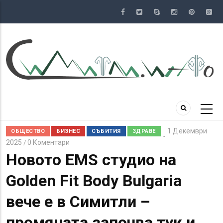
Премини
към
основното
съдържание
1 Декември
ОБЩЕСТВО
БИЗНЕС
СЪБИТИЯ
ЗДРАВЕ
2025
0 Коментари
/
Новото EMS студио на
Golden Fit Body Bulgaria
вече е в Симитли –
промяната започва тук и