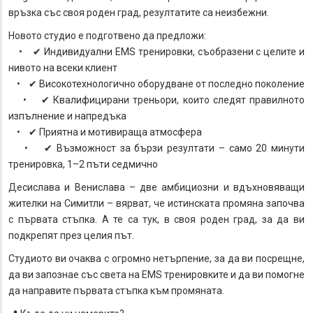
връзка със своя роден град, резултатите са неизбежни.
Новото студио е подготвено да предложи:
• ✔ Индивидуални EMS тренировки, съобразени с целите и
нивото на всеки клиент
• ✔ Високотехнологично оборудване от последно поколение
• ✔ Квалифицирани треньори, които следят правилното
изпълнение и напредъка
• ✔ Приятна и мотивираща атмосфера
• ✔ Възможност за бързи резултати – само 20 минути
тренировка, 1–2 пъти седмично
Десислава и Венислава – две амбициозни и вдъхновяващи
жителки на Симитли – вярват, че истинската промяна започва
с първата стъпка. А те са тук, в своя роден град, за да ви
подкрепят през целия път.
Студиото ви очаква с огромно нетърпение, за да ви посрещне,
да ви запознае със света на EMS тренировките и да ви помогне
да направите първата стъпка към промяната.