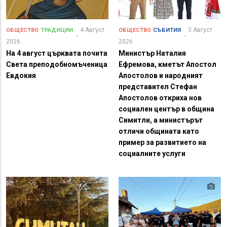
4 Август
3 Август
ОБЩЕСТВО
ТРАДИЦИИ
ОБЩЕСТВО
СЪБИТИЯ
2026
2026
На 4 август църквата почита
Министър Наталия
Света преподобномъченица
Ефремова, кметът Апостол
Евдокия
Апостолов и народният
представител Стефан
Апостолов откриха нов
социален център в община
Симитли, а министърът
отличи общината като
пример за развитието на
социалните услуги