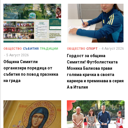
4 Август 2026
ОБЩЕСТВО
СЪБИТИЯ
ТРАДИЦИИ
ОБЩЕСТВО
СПОРТ
5 Август 2026
Гордост за община
Община Симитли
Симитли! Футболистката
организира поредица от
Моника Балиова прави
събития по повод празника
голяма крачка в своята
на града
кариера и преминава в серия
А в Италия