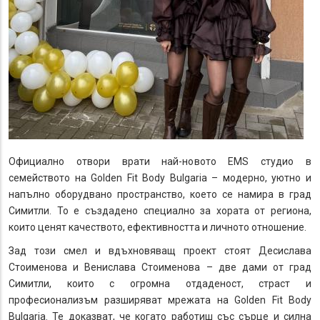
Официално отвори врати най-новото EMS студио в
семейството на Golden Fit Body Bulgaria – модерно, уютно и
напълно оборудвано пространство, което се намира в град
Симитли. То е създадено специално за хората от региона,
които ценят качеството, ефективността и личното отношение.
Зад този смел и вдъхновяващ проект стоят Десислава
Стоименова и Венислава Стоименова – две дами от град
Симитли, които с огромна отдаденост, страст и
професионализъм разширяват мрежата на Golden Fit Body
Bulgaria. Те доказват, че когато работиш със сърце и силна