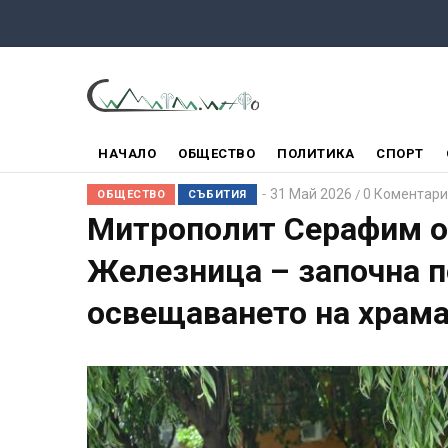
Премини
към
основното
съдържание
ГЛАВНО
НАЧАЛО
ОБЩЕСТВО
ПОЛИТИКА
СПОРТ
МЕНЮ
31 Май 2026
0 Коментари
/
ОБЩЕСТВО
СЪБИТИЯ
Митрополит Серафим о
Железница – започна п
освещаването на храм