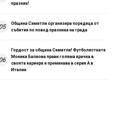
празник!
Община Симитли организира поредица от
05
събития по повод празника на града
Гордост за община Симитли! Футболистката
Моника Балиова прави голяма крачка в
06
своята кариера и преминава в серия А в
Италия