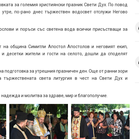
вката за големия християнски празник Свети Дух. По повод
 утре, по-рано днес тържествен водосвет отслужи Негово
ослови и поръси със светена вода всички присъстващи за
т на община Симитли Апостол Апостолов и неговият екип,
 и десетки жители и гости на селото, дошли да споделят
а подготовка за утрешния празничен ден. Още от ранни зори
 тържествената света литургия в чест на Свети Дух и
 надежда и молитва за здраве, мир и благополучие.