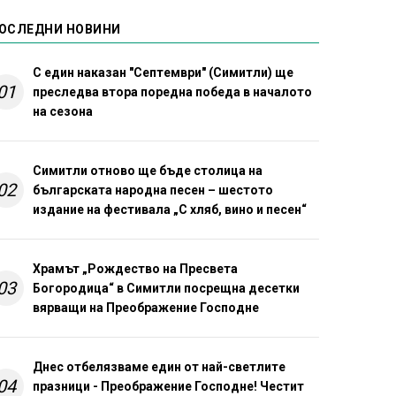
ОСЛЕДНИ НОВИНИ
С един наказан "Септември" (Симитли) ще
01
преследва втора поредна победа в началото
на сезона
Симитли отново ще бъде столица на
02
българската народна песен – шестото
издание на фестивала „С хляб, вино и песен“
Храмът „Рождество на Пресвета
03
Богородица“ в Симитли посрещна десетки
вярващи на Преображение Господне
Днес отбелязваме един от най-светлите
04
празници - Преображение Господне! Честит