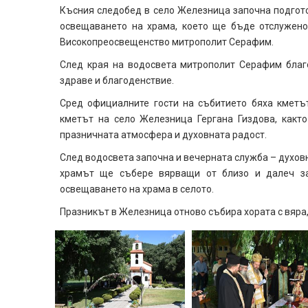
Късния следобед в село Железница започна подгото
освещаването на храма, което ще бъде отслужено
Високопреосвещенство митрополит Серафим.
След края на водосвета митрополит Серафим благ
здраве и благоденствие.
Сред официалните гости на събитието бяха кметъ
кметът на село Железница Гергана Гиздова, както
празничната атмосфера и духовната радост.
След водосвета започна и вечерната служба – духовн
храмът ще събере вярващи от близо и далеч за
освещаването на храма в селото.
Празникът в Железница отново събира хората с вяра,