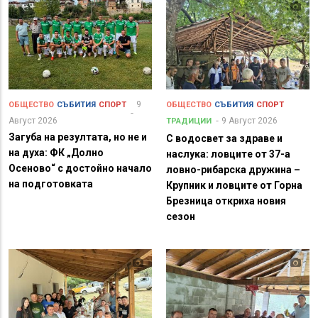
9
ОБЩЕСТВО
СЪБИТИЯ
СПОРТ
ОБЩЕСТВО
СЪБИТИЯ
СПОРТ
Август 2026
9 Август 2026
ТРАДИЦИИ
Загуба на резултата, но не и
С водосвет за здраве и
на духа: ФК „Долно
наслука: ловците от 37-а
Осеново“ с достойно начало
ловно-рибарска дружина –
на подготовката
Крупник и ловците от Горна
Брезница откриха новия
сезон