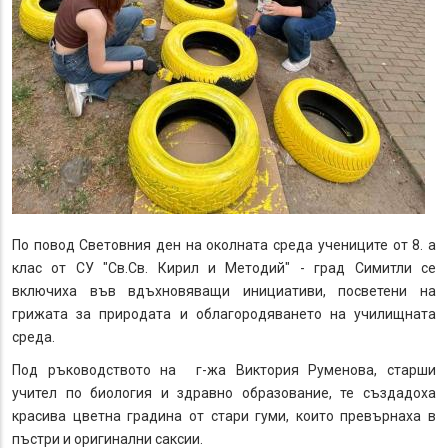
По повод Световния ден на околната среда учениците от 8. а
клас от СУ "Св.Св. Кирил и Методий" - град Симитли се
включиха във вдъхновяващи инициативи, посветени на
грижата за природата и облагородяването на училищната
среда.
Под ръководството на г-жа Виктория Руменова, старши
учител по биология и здравно образование, те създадоха
красива цветна градина от стари гуми, които превърнаха в
пъстри и оригинални саксии.