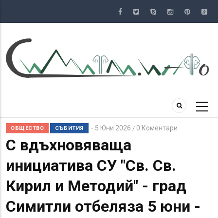
Премини
към
основното
съдържание
5 Юни 2026
0 Коментари
/
ОБЩЕСТВО
СЪБИТИЯ
С вдъхновяваща
инициатива СУ "Св. Св.
Кирил и Методий" - град
Симитли отбеляза 5 юни -