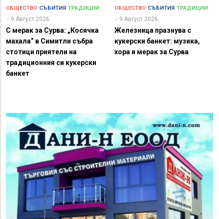
ОБЩЕСТВО
СЪБИТИЯ
ТРАДИЦИИ
ОБЩЕСТВО
СЪБИТИЯ
ТРАДИЦИИ
9 Август 2026
9 Август 2026
С мерак за Сурва: „Косячка
Железница празнува с
махала“ в Симитли събра
кукерски банкет: музика,
стотици приятели на
хора и мерак за Сурва
традиционния си кукерски
банкет