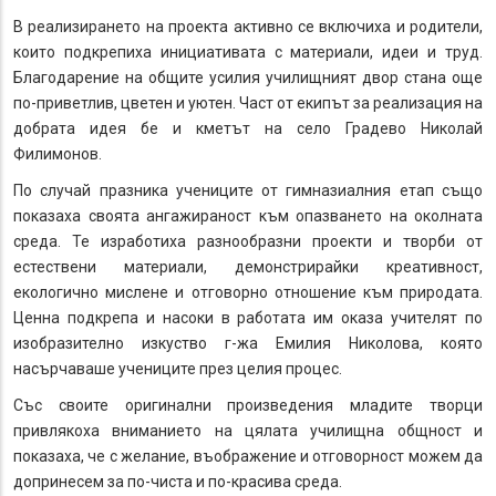
В реализирането на проекта активно се включиха и родители,
които подкрепиха инициативата с материали, идеи и труд.
Благодарение на общите усилия училищният двор стана още
по-приветлив, цветен и уютен. Част от екипът за реализация на
добрата идея бе и кметът на село Градево Николай
Филимонов.
По случай празника учениците от гимназиалния етап също
показаха своята ангажираност към опазването на околната
среда. Те изработиха разнообразни проекти и творби от
естествени материали, демонстрирайки креативност,
екологично мислене и отговорно отношение към природата.
Ценна подкрепа и насоки в работата им оказа учителят по
изобразително изкуство г-жа Емилия Николова, която
насърчаваше учениците през целия процес.
Със своите оригинални произведения младите творци
привлякоха вниманието на цялата училищна общност и
показаха, че с желание, въображение и отговорност можем да
допринесем за по-чиста и по-красива среда.