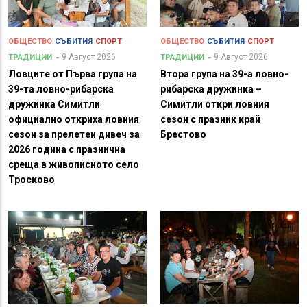
ОБЩЕСТВО
СЪБИТИЯ
СПОРТ
ОБЩЕСТВО
СЪБИТИЯ
СПОРТ
9 Август 2026
9 Август 2026
ТРАДИЦИИ
ТРАДИЦИИ
Ловците от Първа група на
Втора група на 39-а ловно-
39-та ловно-рибарска
рибарска дружинка –
дружинка Симитли
Симитли откри ловния
официално откриха ловния
сезон с празник край
сезон за прелетен дивеч за
Брестово
2026 година с празнична
среща в живописното село
Тросково