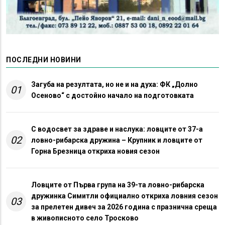
ПОСЛЕДНИ НОВИНИ
Загуба на резултата, но не и на духа: ФК „Долно
01
Осеново“ с достойно начало на подготовката
С водосвет за здраве и наслука: ловците от 37-а
02
ловно-рибарска дружина – Крупник и ловците от
Горна Брезница откриха новия сезон
Ловците от Първа група на 39-та ловно-рибарска
дружинка Симитли официално откриха ловния сезон
03
за прелетен дивеч за 2026 година с празнична среща
в живописното село Тросково