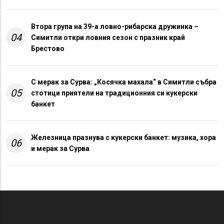
Втора група на 39-а ловно-рибарска дружинка –
04
Симитли откри ловния сезон с празник край
Брестово
С мерак за Сурва: „Косячка махала“ в Симитли събра
05
стотици приятели на традиционния си кукерски
банкет
Железница празнува с кукерски банкет: музика, хора
06
и мерак за Сурва