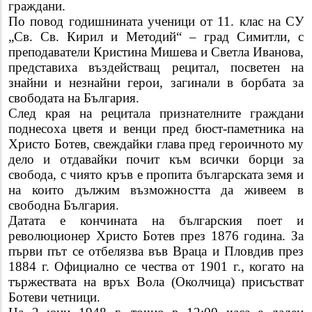
граждани.
По повод годишнината ученици от 11. клас на СУ
„Св. Св. Кирил и Методий“ – град Симитли, с
преподаватели Кристина Мишева и Светла Иванова,
представиха въздействащ рецитал, посветен на
знайни и незнайни герои, загинали в борбата за
свободата на България.
След края на рецитала признателните граждани
поднесоха цветя и венци пред бюст-паметника на
Христо Ботев, свеждайки глава пред героичното му
дело и отдавайки почит към всички борци за
свобода, с чиято кръв е пропита българската земя и
на които дължим възможността да живеем в
свободна България.
Датата е кончината на българския поет и
революционер Христо Ботев през 1876 година. За
първи път се отбелязва във Враца и Пловдив през
1884 г. Официално се чества от 1901 г., когато на
тържествата на връх Вола (Околчица) присъстват
Ботеви четници.