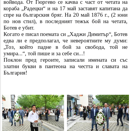
войвода. От Гюргево се качва с част от четата на
кораба „Радецки“ и на 17 май заставят капитана да
спре на българския бряг. На 20 май 1876 г., (2 юни
по нов стил), в последният тежък бой на четата,
Ботев е убит.
Когато е писал поемата си „Хаджи Димитър“, Ботев
едва ли е предполагал, че невероятните му думи:
„Тоз, който падне в бой за свобода, той не
умира...“, той пише и за себе си...!
Поклон пред героите, записали имената си със
златни букви в пантеона на честта и славата на
България!