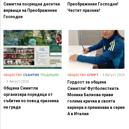
Симитли посрещна десетки
Преображение Господне!
вярващи на Преображение
Честит празник!
Господне
4 Август 2026
ОБЩЕСТВО
СЪБИТИЯ
ТРАДИЦИИ
ОБЩЕСТВО
СПОРТ
5 Август 2026
Гордост за община
Община Симитли
Симитли! Футболистката
организира поредица от
Моника Балиова прави
събития по повод празника
голяма крачка в своята
на града
кариера и преминава в серия
А в Италия