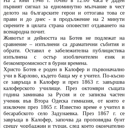
На 2 юни 1948 г. точно в 12:00 часа е даден
първият сигнал за едноминутно мълчание в чест
делото на българските герои и оттогава това се
прави и до днес - в продължение на 2 минути
сирените в цялата страна оповестят отдаването на
всенародна почит.
Животът и дейността на Ботев не подлежат на
сравнение – изпълнени са драматични събития и
обрати. Оставил е забележителна публицистика
изпълнена с остър изобличителен език и
безкомпромисност в бурни времена.
Христо Ботев е роден в Калофер и първоначално
учи в Карлово, където баща му е учител. По-късно
се завръща в Калофер и през 1863 г. завършва
калоферското училище. През октомври същата
година заминава за Русия и се записва частен
ученик във Втора Одеска гимназия, от която е
изключен през 1865 г. Известно време е учител в
бесарабското село Задунаевка. През 1867 г. се
завръща в Калофер, започва да проповядва бунт
срещу чорбаджии и турци, след което окончателно