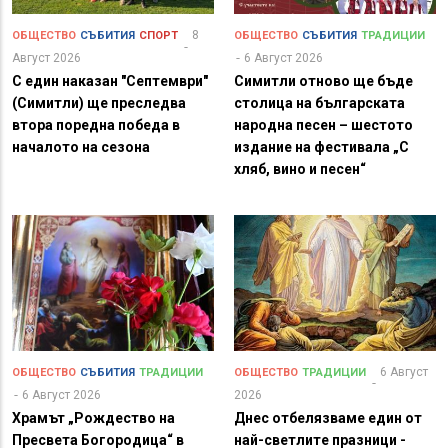
8
ОБЩЕСТВО
СЪБИТИЯ
СПОРТ
ОБЩЕСТВО
СЪБИТИЯ
ТРАДИЦИИ
Август 2026
6 Август 2026
С един наказан "Септември"
Симитли отново ще бъде
(Симитли) ще преследва
столица на българската
втора поредна победа в
народна песен – шестото
началото на сезона
издание на фестивала „С
хляб, вино и песен“
6 Август
ОБЩЕСТВО
СЪБИТИЯ
ТРАДИЦИИ
ОБЩЕСТВО
ТРАДИЦИИ
6 Август 2026
2026
Храмът „Рождество на
Днес отбелязваме един от
Пресвета Богородица“ в
най-светлите празници -