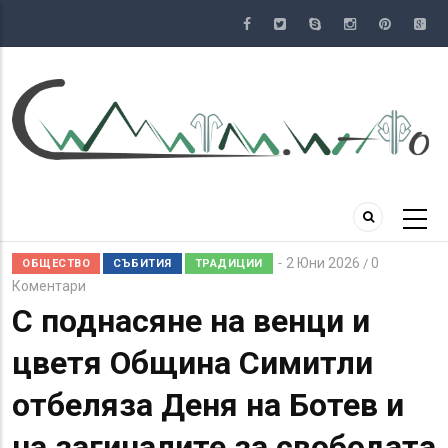
Премини
към
основното
съдържание
2 Юни 2026
0
/
ОБЩЕСТВО
СЪБИТИЯ
ТРАДИЦИИ
Коментари
С поднасяне на венци и
цветя Община Симитли
отбеляза Деня на Ботев и
на загиналите за свободата