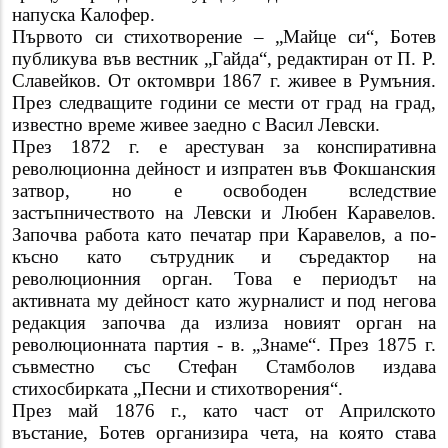
напуска Калофер.
Първото си стихотворение – „Майце си“, Ботев
публикува във вестник „Гайда“, редактиран от П. Р.
Славейков. От октомври 1867 г. живее в Румъния.
През следващите години се мести от град на град,
известно време живее заедно с Васил Левски.
През 1872 г. е арестуван за конспиративна
революционна дейност и изпратен във Фокшанския
затвор, но е освободен вследствие
застъпничеството на Левски и Любен Каравелов.
Започва работа като печатар при Каравелов, а по-
късно като сътрудник и съредактор на
революционния орган. Това е периодът на
активната му дейност като журналист и под негова
редакция започва да излиза новият орган на
революционната партия - в. „Знаме“. През 1875 г.
съвместно със Стефан Стамболов издава
стихосбирката „Песни и стихотворения“.
През май 1876 г., като част от Априлското
въстание, Ботев организира чета, на която става