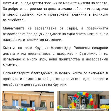
смях и изненади детски празник за малките жители на селото.
За доброто настроение на децата имаше забавни игри, музика
и много усмивки, които превърнаха празника в истинско
вълшебство.
Малчуганите се забавляваха от сърце, а празничната
атмосфера събра деца и родители на едно място, изпълнено с
настроение и положителни емоции.
Кметът на село Крупник Александър Равначки поздрави
децата и им пожела весело, щастливо и безгрижно лято,
изпълнено с много игри, нови приятелства и незабравими
моменти.
Организаторите благодариха на всички, които се включиха в
празника и помогнаха той да се превърне в един красив и
незабравим ден за децата на Крупник.