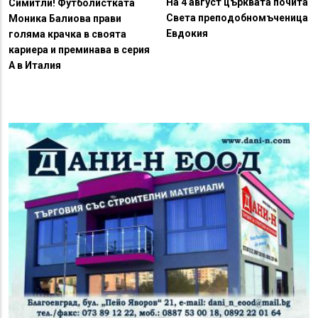
На 4 август църквата почита
Симитли! Футболистката
Света преподобномъченица
Моника Балиова прави
Евдокия
голяма крачка в своята
кариера и преминава в серия
А в Италия