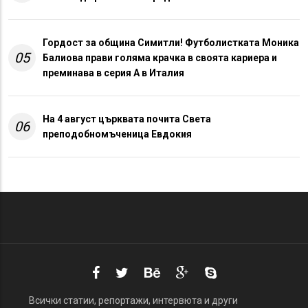
Гордост за община Симитли! Футболистката Моника
05
Балиова прави голяма крачка в своята кариера и
преминава в серия А в Италия
На 4 август църквата почита Света
06
преподобномъченица Евдокия
Всички статии, репортажи, интервюта и други