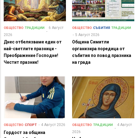
6 Август
ОБЩЕСТВО
ТРАДИЦИИ
ОБЩЕСТВО
СЪБИТИЯ
ТРАДИЦИИ
2026
5 Август 2026
Днес отбелязваме един от
Община Симитли
най-светлите празници -
организира поредица от
Преображение Господне!
събития по повод празника
Честит празник!
на града
4 Август 2026
4 Август
ОБЩЕСТВО
СПОРТ
ОБЩЕСТВО
ТРАДИЦИИ
2026
Гордост за община