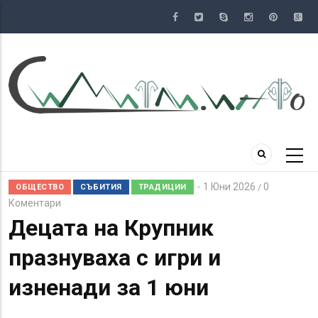
Премини
към
основното
съдържание
1 Юни 2026
0
/
ОБЩЕСТВО
СЪБИТИЯ
ТРАДИЦИИ
Коментари
Децата на Крупник
празнуваха с игри и
изненади за 1 юни