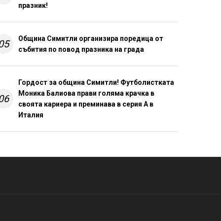
празник!
Община Симитли организира поредица от
05
събития по повод празника на града
Гордост за община Симитли! Футболистката
Моника Балиова прави голяма крачка в
06
своята кариера и преминава в серия А в
Италия