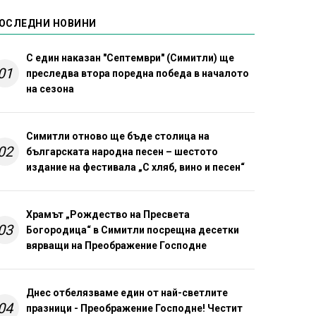
ОСЛЕДНИ НОВИНИ
С един наказан "Септември" (Симитли) ще
01
преследва втора поредна победа в началото
на сезона
Симитли отново ще бъде столица на
02
българската народна песен – шестото
издание на фестивала „С хляб, вино и песен“
Храмът „Рождество на Пресвета
03
Богородица“ в Симитли посрещна десетки
вярващи на Преображение Господне
Днес отбелязваме един от най-светлите
04
празници - Преображение Господне! Честит