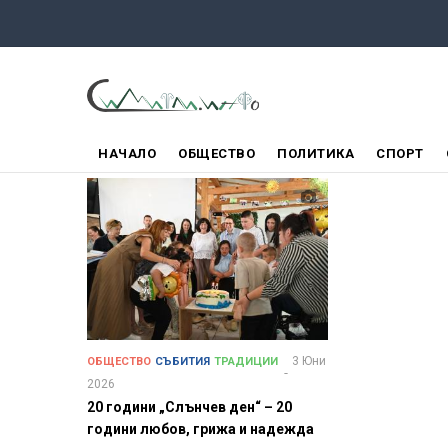
Премини
към
основното
съдържание
ГЛАВНО
НАЧАЛО
ОБЩЕСТВО
ПОЛИТИКА
СПОРТ
МЕНЮ
3 Юни
ОБЩЕСТВО
СЪБИТИЯ
ТРАДИЦИИ
2026
20 години „Слънчев ден“ – 20
години любов, грижа и надежда