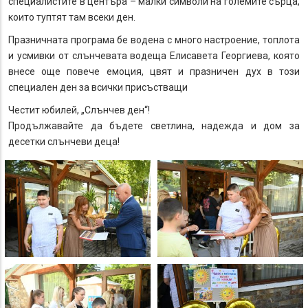
специалистите в центъра – малки символи на големите сърца,
които туптят там всеки ден.
Празничната програма бе водена с много настроение, топлота
и усмивки от слънчевата водеща Елисавета Георгиева, която
внесе още повече емоция, цвят и празничен дух в този
специален ден за всички присъстващи
Честит юбилей, „Слънчев ден“!
Продължавайте да бъдете светлина, надежда и дом за
десетки слънчеви деца!