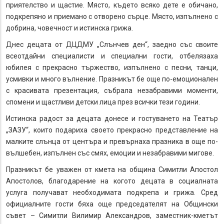
приятелство и щастие. Място, където всяко дете е обичано,
подкрепяно и приемано с отворено сърце. Място, изпълнено с
добрина, човечност и истинска грижа.
Днес децата от ДЦДМУ „Слънчев ден“, заедно със своите
всеотдайни специалисти и специални гости, отбелязаха
юбилея с прекрасно тържество, изпълнено с песни, танци,
усмивки и много вълнение. Празникът бе още по-емоционален
с красивата презентация, събрала незабравими моменти,
спомени и щастливи детски лица през всички тези години.
Истинска радост за децата донесе и гостуването на Театър
„ЗАЗУ“, които подариха своето прекрасно представление на
малките слънца от центъра и превърнаха празника в още по-
вълшебен, изпълнен със смях, емоции и незабравими мигове.
Празникът бе уважен от кмета на община Симитли Апостол
Апостолов, благодарение на когото децата в социалната
услуга получават необходимата подкрепа и грижа. Сред
официалните гости бяха още председателят на Общински
съвет – Симитли Вилимир Александров, заместник-кметът