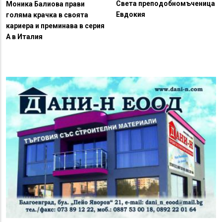
Света преподобномъченица
Моника Балиова прави
Евдокия
голяма крачка в своята
кариера и преминава в серия
А в Италия