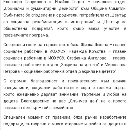
Елеонора Гаврилова и Ивайло Гоцев – началник отдел
„Социални и хуманитарни дейности“ към Община Симитли.
Събитието бе споделено и с родители, потребители от „Център
за социална рехабилитация и интеграция“ и „Център за
обществена подкрепа“, които също взеха участие в
празничната програма.
Специални гости на тържеството бяха Живка Янкова – главен
социален работник в ИОХУСУ, Надежда Кръства – главен
социален работник в ИОХУСУ, Стефанка Ангелова – главен
социален работник в отдел „Закрила на детето“ и Мирослава
Петрова – социален работник в отдел „Закрила на детето“.
С огромна благодарност и признателност към всички
специалисти, социални работници и хора с големи сърца,
които ежедневно даряват внимание, търпение и любов на
децата. Благодарение на вас „Слънчев ден“ не е просто
социален център – той е семейство.
Специален момент от празника бяха ръчно изработените
подаръци, сътворени с много старание и любов от децата и