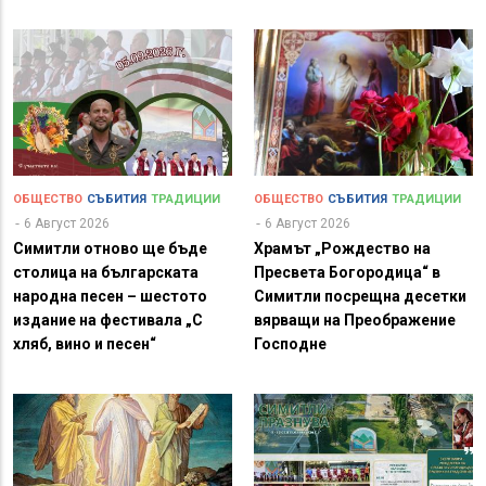
ОБЩЕСТВО
СЪБИТИЯ
ТРАДИЦИИ
ОБЩЕСТВО
СЪБИТИЯ
ТРАДИЦИИ
6 Август 2026
6 Август 2026
Симитли отново ще бъде
Храмът „Рождество на
столица на българската
Пресвета Богородица“ в
народна песен – шестото
Симитли посрещна десетки
издание на фестивала „С
вярващи на Преображение
хляб, вино и песен“
Господне