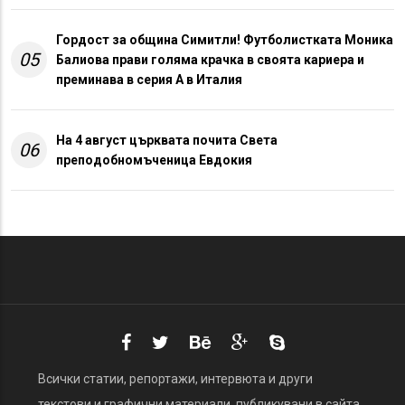
Гордост за община Симитли! Футболистката Моника
05
Балиова прави голяма крачка в своята кариера и
преминава в серия А в Италия
На 4 август църквата почита Света
06
преподобномъченица Евдокия
Всички статии, репортажи, интервюта и други
текстови и графични материали, публикувани в сайта,