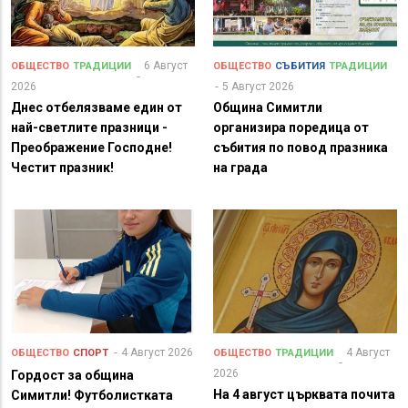
6 Август
ОБЩЕСТВО
ТРАДИЦИИ
ОБЩЕСТВО
СЪБИТИЯ
ТРАДИЦИИ
2026
5 Август 2026
Днес отбелязваме един от
Община Симитли
най-светлите празници -
организира поредица от
Преображение Господне!
събития по повод празника
Честит празник!
на града
4 Август 2026
4 Август
ОБЩЕСТВО
СПОРТ
ОБЩЕСТВО
ТРАДИЦИИ
2026
Гордост за община
На 4 август църквата почита
Симитли! Футболистката