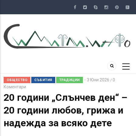
Премини
към
основното
съдържание
3 Юни 2026
0
/
ОБЩЕСТВО
СЪБИТИЯ
ТРАДИЦИИ
Коментари
20 години „Слънчев ден“ –
20 години любов, грижа и
надежда за всяко дете