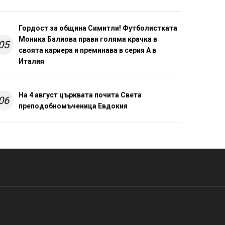
Гордост за община Симитли! Футболистката
Моника Балиова прави голяма крачка в
05
своята кариера и преминава в серия А в
Италия
На 4 август църквата почита Света
06
преподобномъченица Евдокия