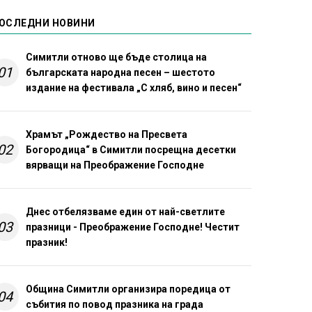
ОСЛЕДНИ НОВИНИ
Симитли отново ще бъде столица на
01
българската народна песен – шестото
издание на фестивала „С хляб, вино и песен“
Храмът „Рождество на Пресвета
02
Богородица“ в Симитли посрещна десетки
вярващи на Преображение Господне
Днес отбелязваме един от най-светлите
03
празници - Преображение Господне! Честит
празник!
Община Симитли организира поредица от
04
събития по повод празника на града