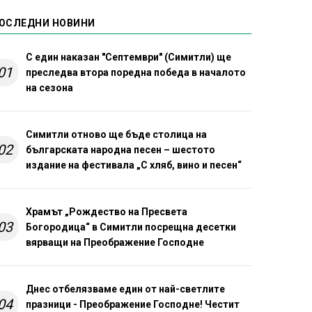
ОСЛЕДНИ НОВИНИ
С един наказан "Септември" (Симитли) ще
01
преследва втора поредна победа в началото
на сезона
Симитли отново ще бъде столица на
02
българската народна песен – шестото
издание на фестивала „С хляб, вино и песен“
Храмът „Рождество на Пресвета
03
Богородица“ в Симитли посрещна десетки
вярващи на Преображение Господне
Днес отбелязваме един от най-светлите
04
празници - Преображение Господне! Честит