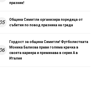
празник!
Община Симитли организира поредица от
05
събития по повод празника на града
Гордост за община Симитли! Футболистката
Моника Балиова прави голяма крачка в
06
своята кариера и преминава в серия А в
Италия