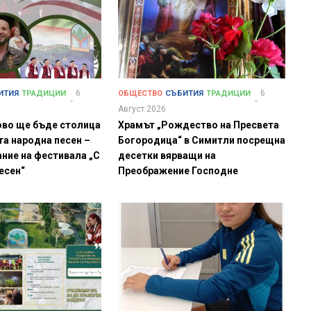
6
6
ИТИЯ
ТРАДИЦИИ
ОБЩЕСТВО
СЪБИТИЯ
ТРАДИЦИИ
Август 2026
ово ще бъде столица
Храмът „Рождество на Пресвета
та народна песен –
Богородица“ в Симитли посрещна
ние на фестивала „С
десетки вярващи на
песен“
Преображение Господне