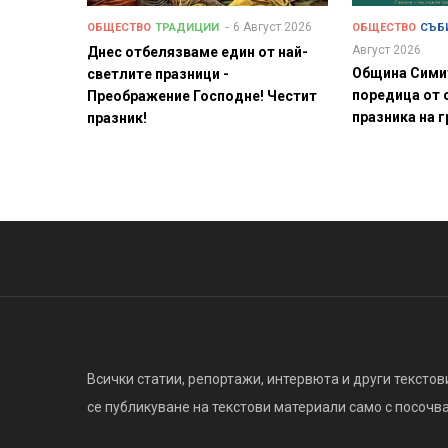
6 Август 2026
ОБЩЕСТВО
ТРАДИЦИИ
ОБЩЕСТВО
СЪБ
Август 2026
Днес отбелязваме един от най-
Община Сими
светлите празници -
поредица от 
Преображение Господне! Честит
празника на 
празник!
Всички статии, репортажи, интервюта и други текстови
се публикуване на текстови материали само с посочване