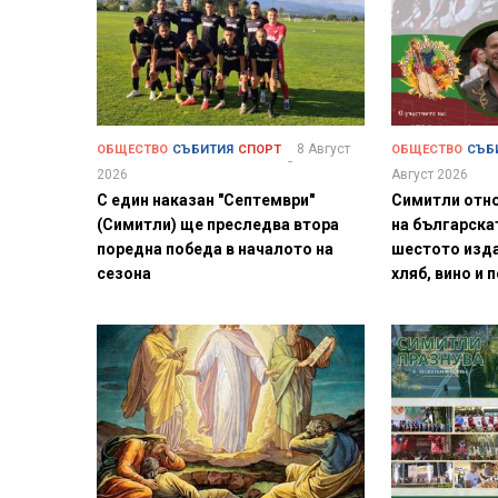
8 Август
ОБЩЕСТВО
СЪБИТИЯ
СПОРТ
ОБЩЕСТВО
СЪБ
2026
Август 2026
С един наказан "Септември"
Симитли отн
(Симитли) ще преследва втора
на българска
поредна победа в началото на
шестото изда
сезона
хляб, вино и 