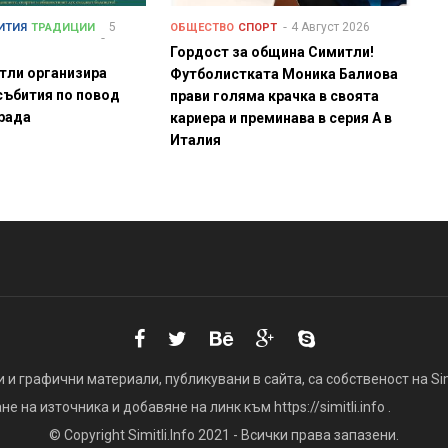
5
4 Август 2026
ИТИЯ
ТРАДИЦИИ
ОБЩЕСТВО
СПОРТ
Гордост за община Симитли!
тли организира
Футболистката Моника Балиова
събития по повод
прави голяма крачка в своята
града
кариера и преминава в серия А в
Италия
 и графични материали, публикувани в сайта, са собственост на Simi
 на източника и добавяне на линк към https://simitli.info .
© Copyright Simitli.Info 2021 - Всички права запазени.