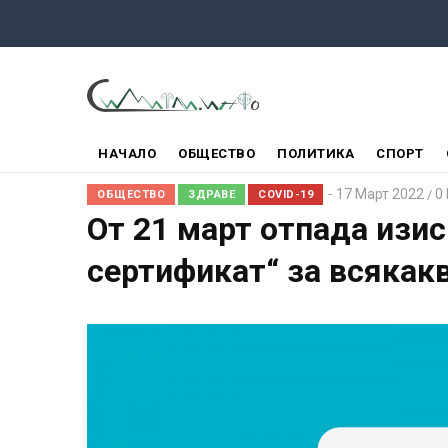
Премини
към
основното
съдържание
ГЛАВНО
НАЧАЛО
ОБЩЕСТВО
ПОЛИТИКА
СПОРТ
МЕНЮ
17 Март 2022
0
/
ОБЩЕСТВО
ЗДРАВЕ
COVID-19
От 21 март отпада изис
сертификат“ за всякак