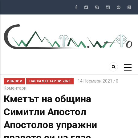
Премини
към
основното
съдържание
14 Ноември 2021
0
/
ИЗБОРИ
ПАРЛАМЕНТАРНИ 2021
Коментари
Кметът на община
Симитли Апостол
Апостолов упражни
правото си на глас