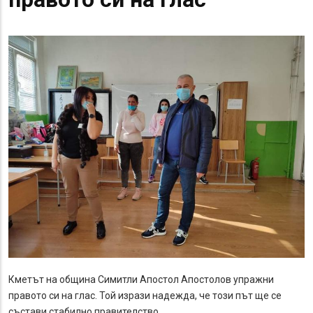
Кметът на община Симитли Апостол Апостолов упражни
правото си на глас. Той изрази надежда, че този път ще се
състави стабилно правителство.