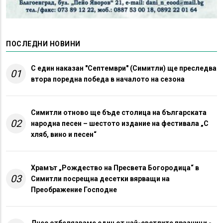
ПОСЛЕДНИ НОВИНИ
С един наказан "Септември" (Симитли) ще преследва
01
втора поредна победа в началото на сезона
Симитли отново ще бъде столица на българската
02
народна песен – шестото издание на фестивала „С
хляб, вино и песен“
Храмът „Рождество на Пресвета Богородица“ в
03
Симитли посрещна десетки вярващи на
Преображение Господне
Днес отбелязваме един от най-светлите празници -