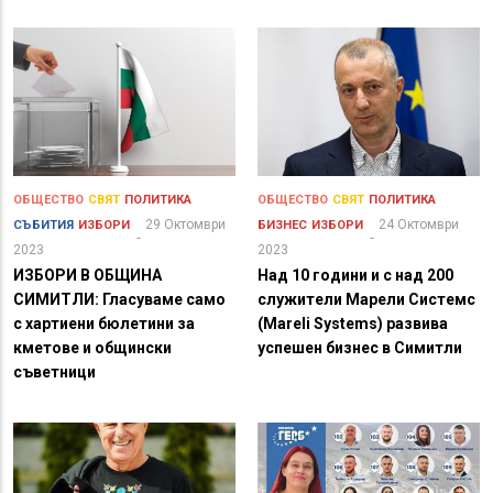
ОБЩЕСТВО
СВЯТ
ПОЛИТИКА
ОБЩЕСТВО
СВЯТ
ПОЛИТИКА
29 Октомври
24 Октомври
СЪБИТИЯ
ИЗБОРИ
БИЗНЕС
ИЗБОРИ
2023
2023
ИЗБОРИ В ОБЩИНА
Над 10 години и с над 200
СИМИТЛИ: Гласуваме само
служители Марели Системс
с хартиени бюлетини за
(Mareli Systems) развива
кметове и общински
успешен бизнес в Симитли
съветници