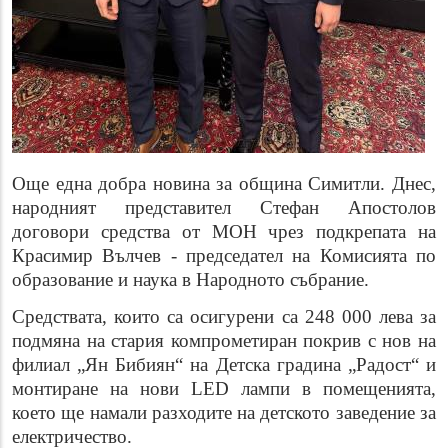
Още една добра новина за община Симитли. Днес,
народният представител Стефан Апостолов
договори средства от МОН чрез подкрепата на
Красимир Вълчев - председател на Комисията по
образование и наука в Народното събрание.
Средствата, които са осигурени са 248 000 лева за
подмяна на стария компрометиран покрив с нов на
филиал „Ян Бибиян“ на Детска градина „Радост“ и
монтиране на нови LED лампи в помещенията,
което ще намали разходите на детското заведение за
електричество.