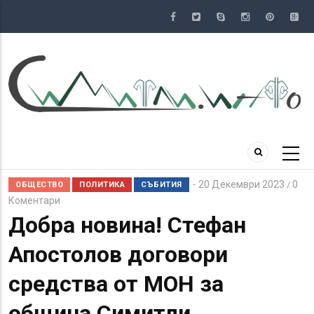
Премини
към
основното
съдържание
20 Декември 2023
0
/
ОБЩЕСТВО
ПОЛИТИКА
СЪБИТИЯ
Коментари
Добра новина! Стефан
Апостолов договори
средства от МОН за
община Симитли