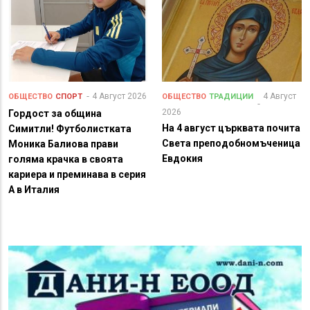
4 Август 2026
4 Август
ОБЩЕСТВО
СПОРТ
ОБЩЕСТВО
ТРАДИЦИИ
2026
Гордост за община
На 4 август църквата почита
Симитли! Футболистката
Света преподобномъченица
Моника Балиова прави
Евдокия
голяма крачка в своята
кариера и преминава в серия
А в Италия