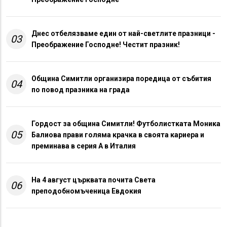
Днес отбелязваме един от най-светлите празници -
03
Преображение Господне! Честит празник!
Община Симитли организира поредица от събития
04
по повод празника на града
Гордост за община Симитли! Футболистката Моника
05
Балиова прави голяма крачка в своята кариера и
преминава в серия А в Италия
На 4 август църквата почита Света
06
преподобномъченица Евдокия