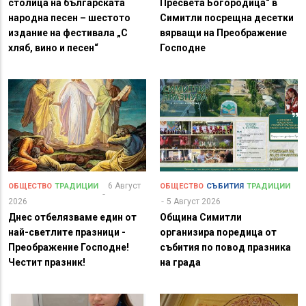
столица на българската
Пресвета Богородица“ в
народна песен – шестото
Симитли посрещна десетки
издание на фестивала „С
вярващи на Преображение
хляб, вино и песен“
Господне
6 Август
ОБЩЕСТВО
ТРАДИЦИИ
ОБЩЕСТВО
СЪБИТИЯ
ТРАДИЦИИ
2026
5 Август 2026
Днес отбелязваме един от
Община Симитли
най-светлите празници -
организира поредица от
Преображение Господне!
събития по повод празника
Честит празник!
на града