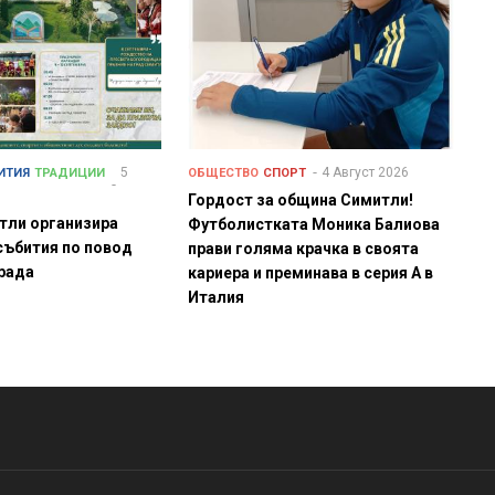
5
4 Август 2026
ИТИЯ
ТРАДИЦИИ
ОБЩЕСТВО
СПОРТ
Гордост за община Симитли!
тли организира
Футболистката Моника Балиова
събития по повод
прави голяма крачка в своята
града
кариера и преминава в серия А в
Италия