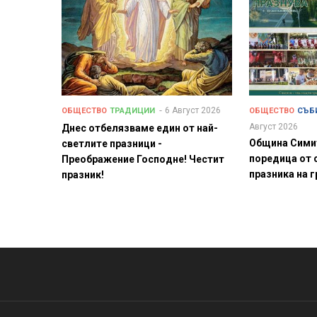
6 Август 2026
ОБЩЕСТВО
ТРАДИЦИИ
ОБЩЕСТВО
СЪБ
Август 2026
Днес отбелязваме един от най-
Община Сими
светлите празници -
поредица от 
Преображение Господне! Честит
празника на 
празник!