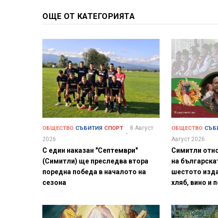
ОЩЕ ОТ КАТЕГОРИЯТА
8 Август
ОБЩЕСТВО
СЪБИТИЯ
СПОРТ
ОБЩЕСТВО
СЪБ
2026
Август 2026
С един наказан "Септември"
Симитли отн
(Симитли) ще преследва втора
на българска
поредна победа в началото на
шестото изда
сезона
хляб, вино и 