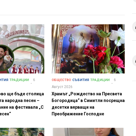
6
6
ИТИЯ
ТРАДИЦИИ
ОБЩЕСТВО
СЪБИТИЯ
ТРАДИЦИИ
Август 2026
ово ще бъде столица
Храмът „Рождество на Пресвета
та народна песен –
Богородица“ в Симитли посрещна
ние на фестивала „С
десетки вярващи на
песен“
Преображение Господне