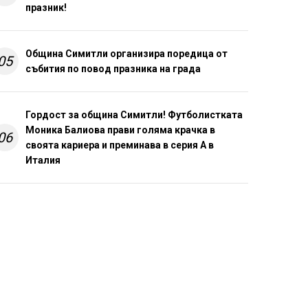
празник!
Община Симитли организира поредица от
05
събития по повод празника на града
Гордост за община Симитли! Футболистката
Моника Балиова прави голяма крачка в
06
своята кариера и преминава в серия А в
Италия