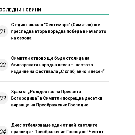
ОСЛЕДНИ НОВИНИ
С един наказан "Септември" (Симитли) ще
01
преследва втора поредна победа в началото
на сезона
Симитли отново ще бъде столица на
02
българската народна песен – шестото
издание на фестивала „С хляб, вино и песен“
Храмът „Рождество на Пресвета
03
Богородица“ в Симитли посрещна десетки
вярващи на Преображение Господне
Днес отбелязваме един от най-светлите
04
празници - Преображение Господне! Честит