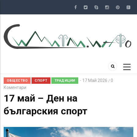
Премини
към
основното
съдържание
17 Май 2026
0
/
ОБЩЕСТВО
СПОРТ
ТРАДИЦИИ
Коментари
17 май – Ден на
българския спорт