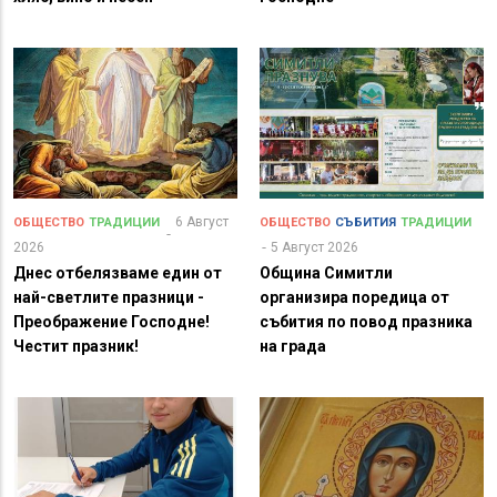
6 Август
ОБЩЕСТВО
ТРАДИЦИИ
ОБЩЕСТВО
СЪБИТИЯ
ТРАДИЦИИ
2026
5 Август 2026
Днес отбелязваме един от
Община Симитли
най-светлите празници -
организира поредица от
Преображение Господне!
събития по повод празника
Честит празник!
на града