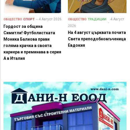
4 Август 2026
4 Август
ОБЩЕСТВО
СПОРТ
ОБЩЕСТВО
ТРАДИЦИИ
2026
Гордост за община
На 4 август църквата почита
Симитли! Футболистката
Света преподобномъченица
Моника Балиова прави
Евдокия
голяма крачка в своята
кариера и преминава в серия
А в Италия