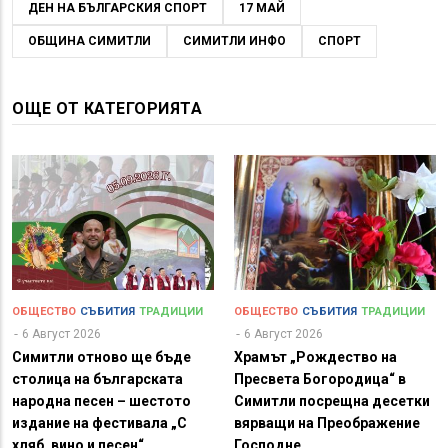
ДЕН НА БЪЛГАРСКИЯ СПОРТ
17 МАЙ
ОБЩИНА СИМИТЛИ
СИМИТЛИ ИНФО
СПОРТ
ОЩЕ ОТ КАТЕГОРИЯТА
ОБЩЕСТВО
СЪБИТИЯ
ТРАДИЦИИ
ОБЩЕСТВО
СЪБИТИЯ
ТРАДИЦИИ
6 Август 2026
6 Август 2026
Симитли отново ще бъде
Храмът „Рождество на
столица на българската
Пресвета Богородица“ в
народна песен – шестото
Симитли посрещна десетки
издание на фестивала „С
вярващи на Преображение
хляб, вино и песен“
Господне