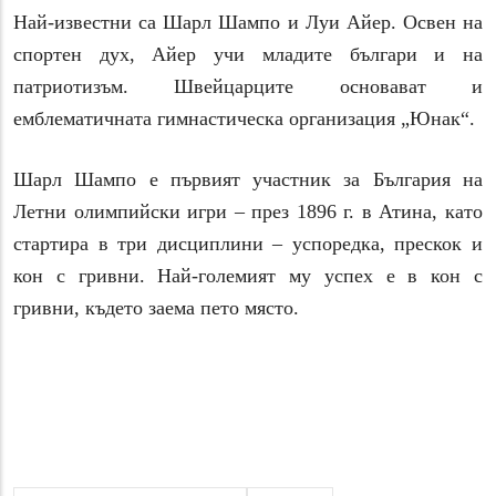
Най-известни са Шарл Шампо и Луи Айер. Освен на
спортен дух, Айер учи младите българи и на
патриотизъм. Швейцарците основават и
емблематичната гимнастическа организация „Юнак“.
Шарл Шампо е първият участник за България на
Летни олимпийски игри – през 1896 г. в Атина, като
стартира в три дисциплини – успоредка, прескок и
кон с гривни. Най-големият му успех е в кон с
гривни, където заема пето място.