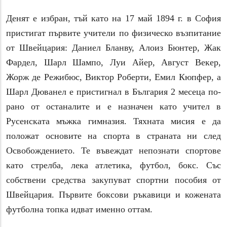
Денят е избран, тъй като на 17 май 1894 г. в София
пристигат първите учители по физическо възпитание
от Швейцария: Даниел Бланву, Алоиз Бюнтер, Жак
Фардел, Шарл Шампо, Луи Айер, Август Векер,
Жорж де Режибюс, Виктор Роберти, Емил Кюпфер, а
Шарл Дюванел е пристигнал в България 2 месеца по-
рано от останалите и е назначен като учител в
Русенската мъжка гимназия. Тяхната мисия е да
положат основите на спорта в страната ни след
Освобождението. Те въвеждат непознати спортове
като стрелба, лека атлетика, футбол, бокс. Със
собствени средства закупуват спортни пособия от
Швейцария. Първите боксови ръкавици и кожената
футболна топка идват именно оттам.