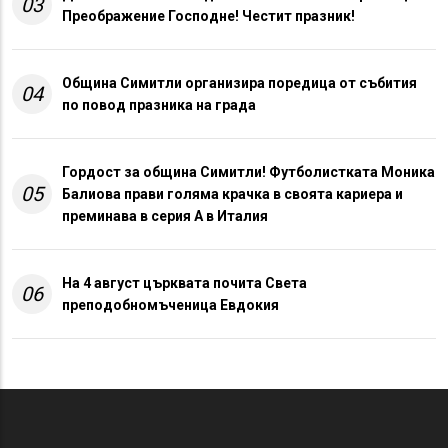
03
Преображение Господне! Честит празник!
Община Симитли организира поредица от събития
04
по повод празника на града
Гордост за община Симитли! Футболистката Моника
05
Балиова прави голяма крачка в своята кариера и
преминава в серия А в Италия
На 4 август църквата почита Света
06
преподобномъченица Евдокия