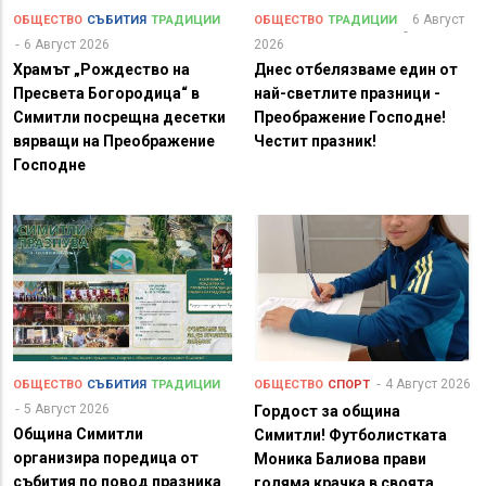
6 Август
ОБЩЕСТВО
СЪБИТИЯ
ТРАДИЦИИ
ОБЩЕСТВО
ТРАДИЦИИ
6 Август 2026
2026
Храмът „Рождество на
Днес отбелязваме един от
Пресвета Богородица“ в
най-светлите празници -
Симитли посрещна десетки
Преображение Господне!
вярващи на Преображение
Честит празник!
Господне
4 Август 2026
ОБЩЕСТВО
СЪБИТИЯ
ТРАДИЦИИ
ОБЩЕСТВО
СПОРТ
5 Август 2026
Гордост за община
Община Симитли
Симитли! Футболистката
организира поредица от
Моника Балиова прави
събития по повод празника
голяма крачка в своята