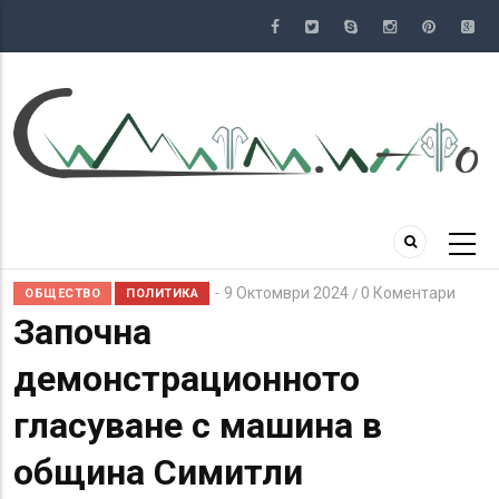
Премини
към
основното
съдържание
9 Октомври 2024
0 Коментари
/
ОБЩЕСТВО
ПОЛИТИКА
Започна
демонстрационното
гласуване с машина в
община Симитли