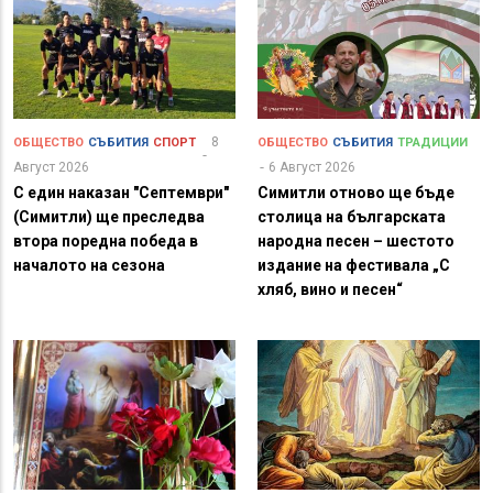
8
ОБЩЕСТВО
СЪБИТИЯ
СПОРТ
ОБЩЕСТВО
СЪБИТИЯ
ТРАДИЦИИ
Август 2026
6 Август 2026
С един наказан "Септември"
Симитли отново ще бъде
(Симитли) ще преследва
столица на българската
втора поредна победа в
народна песен – шестото
началото на сезона
издание на фестивала „С
хляб, вино и песен“