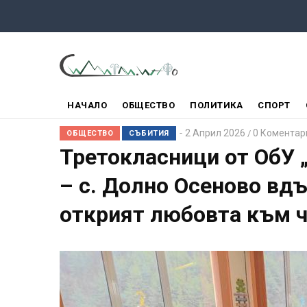
Премини
към
основното
съдържание
ГЛАВНО
НАЧАЛО
ОБЩЕСТВО
ПОЛИТИКА
СПОРТ
МЕНЮ
2 Април 2026
0 Коментар
/
ОБЩЕСТВО
СЪБИТИЯ
Третокласници от ОбУ 
– с. Долно Осеново вд
открият любовта към ч