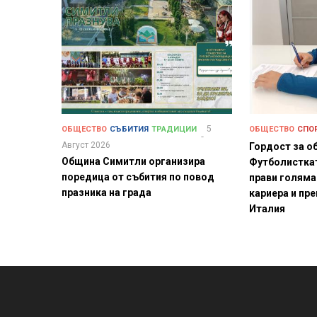
5
ОБЩЕСТВО
СЪБИТИЯ
ТРАДИЦИИ
ОБЩЕСТВО
СПО
Август 2026
Гордост за о
Община Симитли организира
Футболистка
поредица от събития по повод
прави голяма
празника на града
кариера и пре
Италия