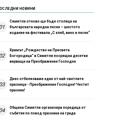
ОСЛЕДНИ НОВИНИ
Симитли отново ще бъде столица на
01
българската народна песен – шестото
издание на фестивала „С хляб, вино и песен“
Храмът „Рождество на Пресвета
02
Богородица“ в Симитли посрещна десетки
вярващи на Преображение Господне
Днес отбелязваме един от най-светлите
03
празници - Преображение Господне! Честит
празник!
Община Симитли организира поредица от
04
събития по повод празника на града