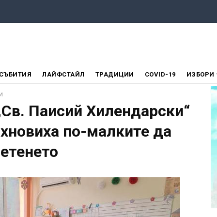
СЪБИТИЯ
ЛАЙФСТАЙЛ
ТРАДИЦИИ
COVID-19
ИЗБОРИ
и
„Св. Паисий Хилендарски“
ъхновиха по-малките да
етенето