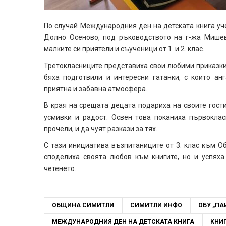
По случай Международния ден на детската книга уче
Долно Осеново, под ръководството на г-жа Мише
малките си приятели и съученици от 1. и 2. клас.
Третокласниците представиха свои любими приказки, 
бяха подготвили и интересни гатанки, с които а
приятна и забавна атмосфера.
В края на срещата децата подариха на своите гости
усмивки и радост. Освен това поканиха първоклас
прочели, и да чуят разкази за тях.
С тази инициатива възпитаниците от 3. клас към О
споделиха своята любов към книгите, но и успях
четенето.
ОБЩИНА СИМИТЛИ
СИМИТЛИ ИНФО
ОБУ „ПА
МЕЖДУНАРОДНИЯ ДЕН НА ДЕТСКАТА КНИГА
КНИ