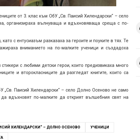
ниците от 3. клас към ОбУ „Св. Паисий Хилендарски“ – село
ва, организираха вълнуваща и вдъхновяваща среща с по-
като с ентусиазъм разказаха за героите и поуките в тях. Те
нгажираха вниманието на по-малките ученици и създадоха
 стикери с любими детски герои, които предизвикаха много
ниците и второкласниците да разгледат книгите, които са
бУ „Св. Паисий Хилендарски“ – село Долно Осеново не само
а да вдъхновят по-малките да открият вълшебния свят на
ИСИЙ ХИЛЕНДАРСКИ“ – ДОЛНО ОСЕНОВО
УЧЕНИЦИ
ГА