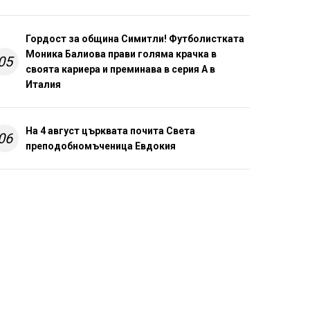
Гордост за община Симитли! Футболистката
Моника Балиова прави голяма крачка в
05
своята кариера и преминава в серия А в
Италия
На 4 август църквата почита Света
06
преподобномъченица Евдокия