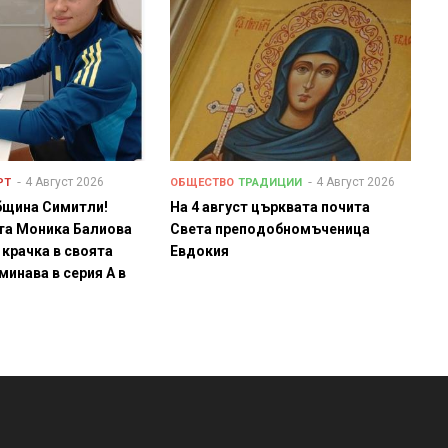
4 Август 2026
4 Август 2026
РТ
ОБЩЕСТВО
ТРАДИЦИИ
бщина Симитли!
На 4 август църквата почита
та Моника Балиова
Света преподобномъченица
 крачка в своята
Евдокия
минава в серия А в