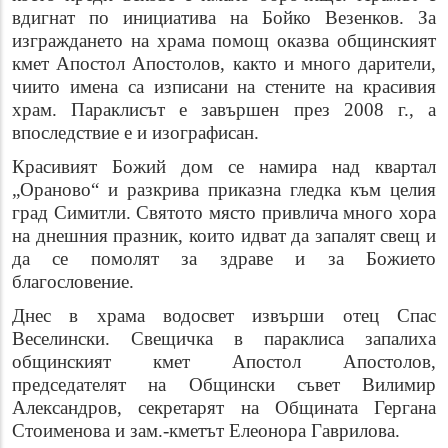
вдигнат по инициатива на Бойко Везенков.
За
изграждането на храма помощ оказва общинският
кмет Апостол Апостолов, както и много дарители,
чиито имена са изписани на стените на красивия
храм. Параклисът е завършен през 2008 г., а
впоследствие е и изографисан.
Красивият Божий дом се намира над квартал
„Ораново“ и разкрива приказна гледка към целия
град Симитли. Святото място привлича много хора
на днешния празник, които идват да запалят свещ и
да се помолят за здраве и за Божието
благословение.
Днес в храма водосвет извърши отец Спас
Веселински. Свещичка в параклиса запалиха
общинският кмет Апостол Апостолов,
председателят на Общински съвет Вилимир
Александров, секретарят на Общината Гергана
Стоименова и зам.-кметът Елеонора Гаврилова.