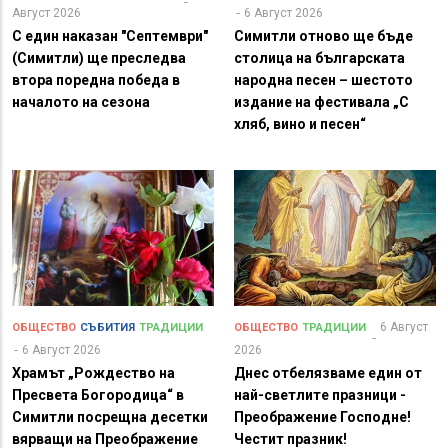
Август 2026
6 Август 2026
С един наказан "Септември"
Симитли отново ще бъде
(Симитли) ще преследва
столица на българската
втора поредна победа в
народна песен – шестото
началото на сезона
издание на фестивала „С
хляб, вино и песен“
6 Август
ОБЩЕСТВО
СЪБИТИЯ
ТРАДИЦИИ
ОБЩЕСТВО
ТРАДИЦИИ
6 Август 2026
2026
Храмът „Рождество на
Днес отбелязваме един от
Пресвета Богородица“ в
най-светлите празници -
Симитли посрещна десетки
Преображение Господне!
вярващи на Преображение
Честит празник!