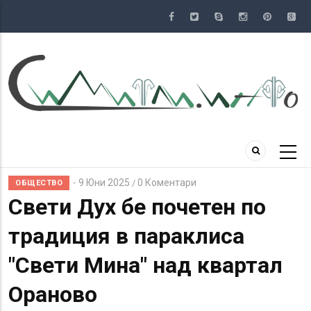
Премини
към
основното
съдържание
9 Юни 2025
0 Коментари
/
ОБЩЕСТВО
Свети Дух бе почетен по
традиция в параклиса
"Свети Мина" над квартал
Ораново