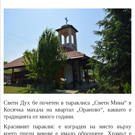
Свети Дух бе почетен в параклиса „Свети Мина“ в
Косячка махала на квартал „Ораново“, каквато е
традицията от много години.
Красивият параклис е изграден на място върху
което преди векове е имало оброчище. Храмът е