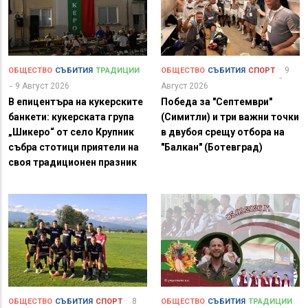
9
ОБЩЕСТВО
СЪБИТИЯ
ТРАДИЦИИ
ОБЩЕСТВО
СЪБИТИЯ
СПОРТ
9 Август 2026
Август 2026
В епицентъра на кукерските
Победа за "Септември"
банкети: кукерската група
(Симитли) и три важни точки
„Шикеро“ от село Крупник
в двубоя срещу отбора на
събра стотици приятели на
"Балкан" (Ботевград)
своя традиционен празник
8
ОБЩЕСТВО
СЪБИТИЯ
СПОРТ
ОБЩЕСТВО
СЪБИТИЯ
ТРАДИЦИИ