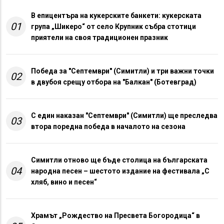
В епицентъра на кукерските банкети: кукерската
01
група „Шикеро“ от село Крупник събра стотици
приятели на своя традиционен празник
Победа за "Септември" (Симитли) и три важни точки
02
в двубоя срещу отбора на "Балкан" (Ботевград)
С един наказан "Септември" (Симитли) ще преследва
03
втора поредна победа в началото на сезона
Симитли отново ще бъде столица на българската
04
народна песен – шестото издание на фестивала „С
хляб, вино и песен“
Храмът „Рождество на Пресвета Богородица“ в