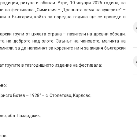
адиция, ритуал и обичаи. Утре, 10 януари 2026 година, на
ие на фестивала „Симитлия – Древната земя на кукерите“ –
али в България, който за поредна година ще се проведе в
арски групи от цялата страна – пазители на древни обреди,
та на доброто над злото. Звънът на чановете, магията на
митли, за да напомнят за корените ни и за живия български
ат групите в тазгодишното издание на фестивала:
ово;
Христо Ботев – 1928“ – с. Столетово, Карлово;
ово, обл. Пазарджик;
ово;