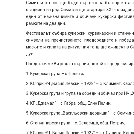
Симитли отново ще бъде сърцето на българската тр
стадиона в град Симитли ще стартира XXII-то издан
един от най-значимите и обичани кукерски фестив
рамките на два дни.
Фестивалът събира кукерски, сурвакарски и станчин
символи на пречистването, плодородието и победа
маските и силата на ритуалния танц ще оживеят в Си
дух.
Представяме Ви реда в първия, по който ще дефилир
1. Кукерска група – с. Полето;
2. КС при НЧ „Васил Левски – 1928“ – с. Климент, Карл
3. Кукерска група и група за обреди и обичаи при НЧ „
4. КГ „Джамал“ – с. Габра, общ. Елин Пелин;
5. Кукерска група „Васильовски дервиши“ – с. Семчин
6. Станчинарска група – с. Беласица, общ. Петрич;
7. КС при НЧ „Васил Левски – 1927“ – кв. Сушица, Карл