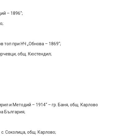
ий – 1896“;
о;
в топ при НЧ „Обнова – 1869“;
Гирчевци, общ. Кюстендил;
ирил и Методий – 1914“ – гр. Баня, общ. Карлово
за България;
 с. Соколица, общ. Карлово;