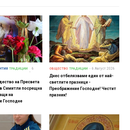
6
6 Август 2026
ИТИЯ
ТРАДИЦИИ
ОБЩЕСТВО
ТРАДИЦИИ
Днес отбелязваме един от най-
дество на Пресвета
светлите празници -
 в Симитли посрещна
Преображение Господне! Честит
ащи на
празник!
е Господне