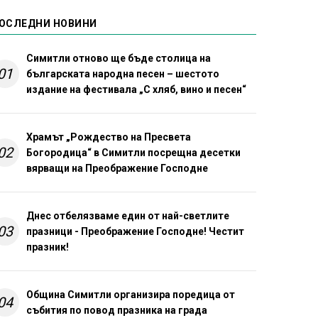
ОСЛЕДНИ НОВИНИ
Симитли отново ще бъде столица на
01
българската народна песен – шестото
издание на фестивала „С хляб, вино и песен“
Храмът „Рождество на Пресвета
02
Богородица“ в Симитли посрещна десетки
вярващи на Преображение Господне
Днес отбелязваме един от най-светлите
03
празници - Преображение Господне! Честит
празник!
Община Симитли организира поредица от
04
събития по повод празника на града