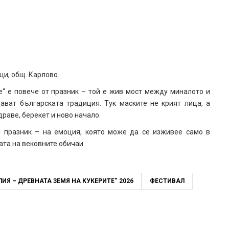
нци, общ. Карлово.
“ е повече от празник – той е жив мост между миналото и
ават българската традиция. Тук маските не крият лица, а
драве, берекет и ново начало.
и празник – на емоция, която може да се изживее само в
ата на вековните обичаи.
ИЯ – ДРЕВНАТА ЗЕМЯ НА КУКЕРИТЕ“ 2026
ФЕСТИВАЛ