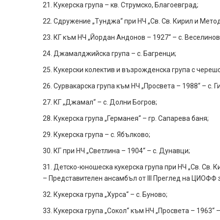
21. Кукерска група – кв. Струмско, Благоевград;
22. Сдружение „Тунджа“ при НЧ „Св. Св. Кирил и Метод
23. КГ към НЧ „Йордан Андонов – 1927“ – с. Веселинов
24. Джамалджийска група – с. Багренци;
25. Кукерски колектив и възрожденска група с черешо
26. Сурвакарска група към НЧ „Просвета – 1988“ – с. 
27. КГ „Джамал“ – с. Долни Богров;
28. Кукерска група „Германея“ – гр. Сапарева баня;
29. Кукерска група – с. Ябълково;
30. КГ при НЧ „Светлина – 1904“ – с. Дунавци;
31. Детско-юношеска кукерска група при НЧ „Св. Св. К
– Представителен ансамбъл от III Преглед на ЦИОФФ 
32. Кукерска група „Хурса“ – с. Буново;
33. Кукерска група „Сокол“ към НЧ „Просвета – 1963“ –