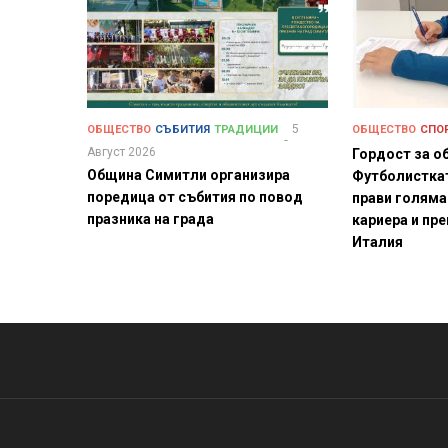
5
ОБЩЕСТВО
СЪБИТИЯ
ТРАДИЦИИ
ОБЩЕСТВО
СПО
Август 2026
Гордост за о
Община Симитли организира
Футболистка
поредица от събития по повод
прави голяма
празника на града
кариера и пре
Италия