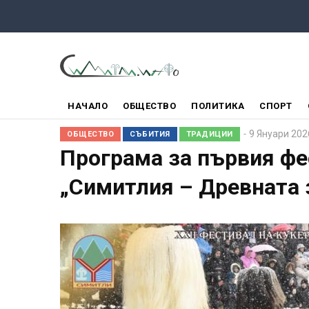
Премини
към
основното
съдържание
ГЛАВНО
НАЧАЛО
ОБЩЕСТВО
ПОЛИТИКА
СПОРТ
МЕНЮ
9 Януари 202
ОБЩЕСТВО
СЪБИТИЯ
ТРАДИЦИИ
Програма за първия фе
„Симитлия – Древната 