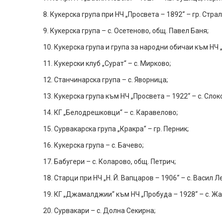
8. Кукерска група при НЧ „Просвета – 1892“ – гр. Стра
9. Кукерска група – с. Осетеново, общ. Павел Баня;
10. Кукерска група и група за народни обичаи към НЧ 
11. Кукерски клуб „Сурат“ – с. Мирково;
12. Станчинарска група – с. Яворница;
13. Кукерска група към НЧ „Просвета – 1922“ – с. Сло
14. КГ „Белодрешковци“ – с. Каравелово;
15. Сурвакарска група „Кракра“ – гр. Перник;
16. Кукерска група – с. Бачево;
17. Бабугери – с. Коларово, общ. Петрич;
18. Старци при НЧ „Н. Й. Вапцаров – 1906“ – с. Васил Л
19. КГ „Джамалджии“ към НЧ „Пробуда – 1928“ – с. Ж
20. Сурвакари – с. Долна Секирна;