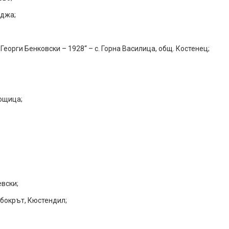
лджа;
„Георги Бенковски – 1928“ – с. Горна Василица, общ. Костенец;
кощица;
евски;
абокрът, Кюстендил;