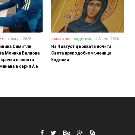
4 Август 2026
4 Август 2026
РТ
ОБЩЕСТВО
ТРАДИЦИИ
бщина Симитли!
На 4 август църквата почита
та Моника Балиова
Света преподобномъченица
 крачка в своята
Евдокия
минава в серия А в