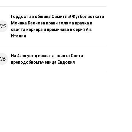
Гордост за община Симитли! Футболистката
Моника Балиова прави голяма крачка в
05
своята кариера и преминава в серия А в
Италия
На 4 август църквата почита Света
06
преподобномъченица Евдокия