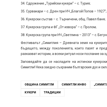
34. Сдружение „Турийски кукери“ – с. Турия;
35. Сурвакари – с. Дрен при НЧ „Благой Попов – 1927“;
36. Кукерски състав – с. Търничени, общ. Павел баня;
37. Кукерска група и ФГ „От извора“ – с. Пролом;
38. Кукерска група при НЧ „Светлина – 2013“ – с. Бегу
Фестивалът „Симитлия – Древната земя на кукерите
бъдещето, между поколенията, които пазят и пред
разказват истории, а всеки ритуал носи послание за з
Заповядайте да се насладите на истински кукерск
Симитли! Нека заедно съхраним българския дух и сил
ОБЩИНА СИМИТЛИ
СИМИТЛИ ИНФО
„СИМИТЛ
КУКЕРИ
ТРАДИЦИИ