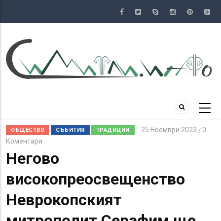
Премини
към
основното
съдържание
25 Ноември 2023
0
/
ОБЩЕСТВО
СЪБИТИЯ
ТРАДИЦИИ
Коментари
Негово
високопреосвещенство
Неврокопският
митрополит Серафим ще