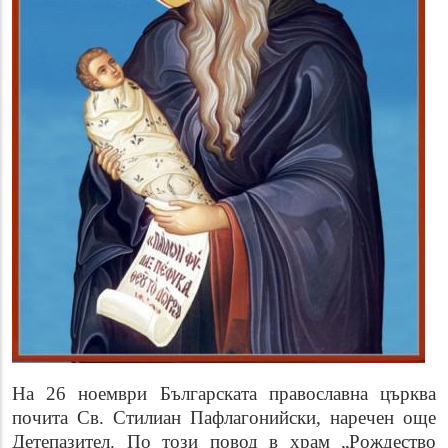
На 26 ноември Българската православна църква
почита Св. Стилиан Пафлагонийски, наречен още
Детепазител. По този повод в храм „Рождество