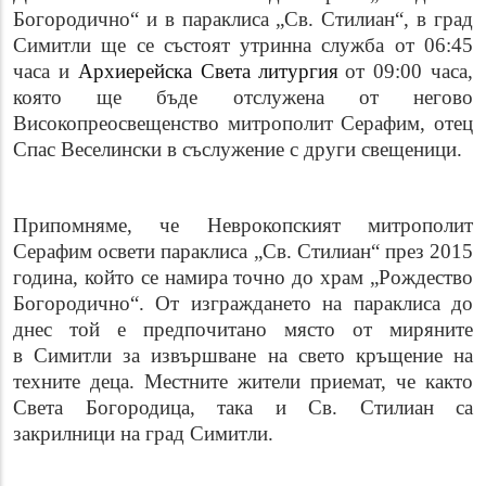
Богородично“ и в параклиса „Св. Стилиан“, в град
Симитли ще се състоят утринна служба от 06:45
часа и
Архиерейска Света литургия
от 09:00 часа,
която ще бъде отслужена от
негово
Високопреосвещенство митрополит Серафим
, отец
Спас Веселински в съслужение с други свещеници.
Припомняме, че Неврокопският митрополит
Серафим освети параклиса „Св. Стилиан“ през 2015
година, който се намира точно до храм „Рождество
Богородично“. От изграждането на параклиса до
днес той е предпочитано място от миряните
в Симитли за извършване на свето кръщение на
техните деца. Местните жители приемат, че както
Света Богородица, така и Св. Стилиан са
закрилници на град Симитли.