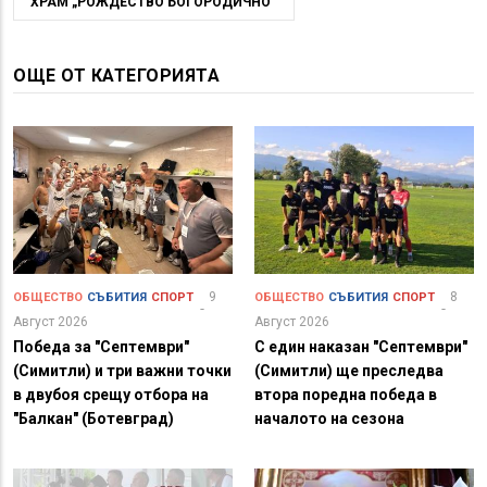
ХРАМ „РОЖДЕСТВО БОГОРОДИЧНО“
ОЩЕ ОТ КАТЕГОРИЯТА
9
8
ОБЩЕСТВО
СЪБИТИЯ
СПОРТ
ОБЩЕСТВО
СЪБИТИЯ
СПОРТ
Август 2026
Август 2026
Победа за "Септември"
С един наказан "Септември"
(Симитли) и три важни точки
(Симитли) ще преследва
в двубоя срещу отбора на
втора поредна победа в
"Балкан" (Ботевград)
началото на сезона