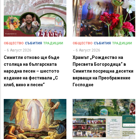
ОБЩЕСТВО
СЪБИТИЯ
ТРАДИЦИИ
ОБЩЕСТВО
СЪБИТИЯ
ТРАДИЦИИ
6 Август 2026
6 Август 2026
Симитли отново ще бъде
Храмът „Рождество на
столица на българската
Пресвета Богородица“ в
народна песен – шестото
Симитли посрещна десетки
издание на фестивала „С
вярващи на Преображение
хляб, вино и песен“
Господне