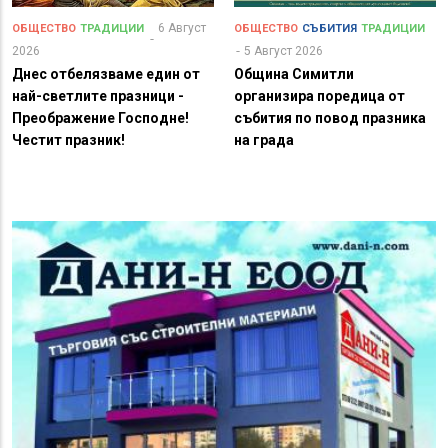
6 Август
ОБЩЕСТВО
ТРАДИЦИИ
ОБЩЕСТВО
СЪБИТИЯ
ТРАДИЦИИ
2026
5 Август 2026
Днес отбелязваме един от
Община Симитли
най-светлите празници -
организира поредица от
Преображение Господне!
събития по повод празника
Честит празник!
на града