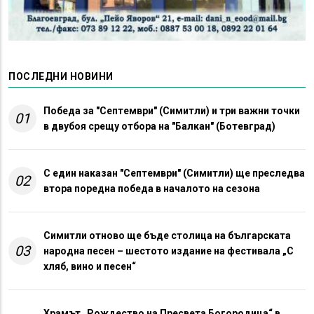
ПОСЛЕДНИ НОВИНИ
Победа за "Септември" (Симитли) и три важни точки
01
в двубоя срещу отбора на "Балкан" (Ботевград)
С един наказан "Септември" (Симитли) ще преследва
02
втора поредна победа в началото на сезона
Симитли отново ще бъде столица на българската
03
народна песен – шестото издание на фестивала „С
хляб, вино и песен“
Храмът „Рождество на Пресвета Богородица“ в