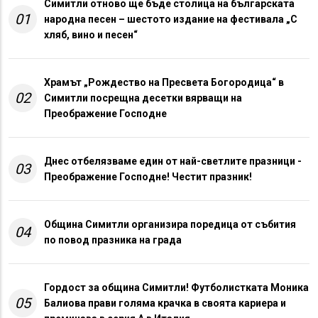
Симитли отново ще бъде столица на българската
01
народна песен – шестото издание на фестивала „С
хляб, вино и песен“
Храмът „Рождество на Пресвета Богородица“ в
02
Симитли посрещна десетки вярващи на
Преображение Господне
Днес отбелязваме един от най-светлите празници -
03
Преображение Господне! Честит празник!
Община Симитли организира поредица от събития
04
по повод празника на града
Гордост за община Симитли! Футболистката Моника
05
Балиова прави голяма крачка в своята кариера и