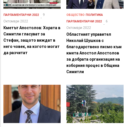
9
ПАРЛАМЕНТАРНИ 2022
ОБЩЕСТВО
ПОЛИТИКА
Октомври 2022
6
ПАРЛАМЕНТАРНИ 2022
Кметът Апостолов: Хората в
Октомври 2022
Симитли гласуват за
Областният управител
Стефан, защото виждат в
Николай Шушков с
него човек, на когото могат
благодарствено писмо към
да разчитат
кмета Апостол Апостолов
за добрата организация на
изборния процес в Община
Симитли