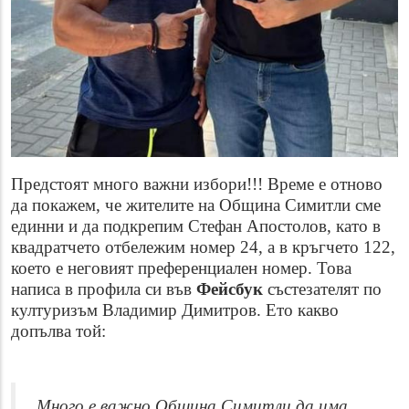
Предстоят много важни избори!!! Време е отново
да покажем, че жителите на Община Симитли сме
единни и да подкрепим Стефан Апостолов, като в
квадратчето отбележим номер 24, а в кръгчето 122,
което е неговият преференциален номер. Това
написа в профила си във
Фейсбук
състезателят по
културизъм Владимир Димитров. Ето какво
допълва той:
Много е важно Община Симитли да има