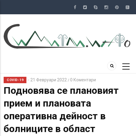
Премини
към
основното
съдържание
21 Февруари 2022
0 Коментари
/
COVID-19
Подновява се плановият
прием и плановата
оперативна дейност в
болниците в област