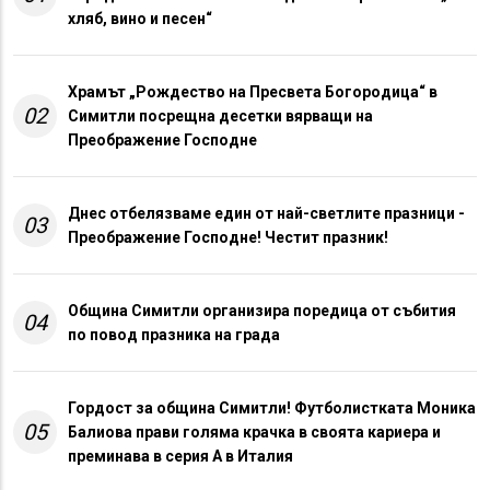
хляб, вино и песен“
Храмът „Рождество на Пресвета Богородица“ в
02
Симитли посрещна десетки вярващи на
Преображение Господне
Днес отбелязваме един от най-светлите празници -
03
Преображение Господне! Честит празник!
Община Симитли организира поредица от събития
04
по повод празника на града
Гордост за община Симитли! Футболистката Моника
05
Балиова прави голяма крачка в своята кариера и
преминава в серия А в Италия