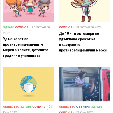
17 Октомври
13 Октомври 2022
ЗДРАВЕ
COVID-19
COVID-19
2022
До 19 - ти октомври се
Удължават се
удължава срокът на
противоепидемичните
въведените
мерки в яслите, детските
противоепидемични мерки
градини и училищата
21
ОБЩЕСТВО
ЗДРАВЕ
COVID-19
ОБЩЕСТВО
СЪБИТИЯ
ЗДРАВЕ
Юли 2022
13 Юли 2022
COVID-19