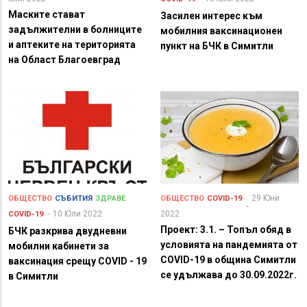
Маските стават
Засилен интерес към
задължителни в болниците
мобилния ваксинационен
и аптеките на територията
пункт на БЧК в Симитли
на Област Благоевград
29 Юни
ОБЩЕСТВО
СЪБИТИЯ
ЗДРАВЕ
ОБЩЕСТВО
COVID-19
10 Юли 2022
2022
COVID-19
Проект: 3.1. – Топъл обяд в
БЧК разкрива двудневни
условията на пандемията от
мобилни кабинети за
COVID-19 в община Симитли
ваксинация срещу COVID - 19
се удължава до 30.09.2022г.
в Симитли