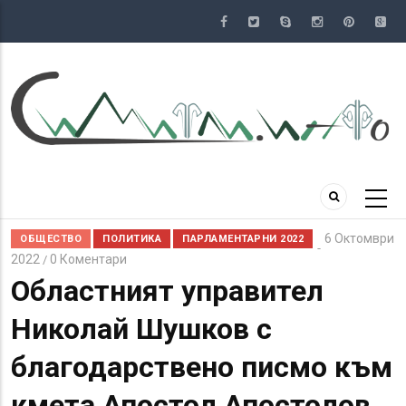
Премини
към
основното
съдържание
6 Октомври
ОБЩЕСТВО
ПОЛИТИКА
ПАРЛАМЕНТАРНИ 2022
2022
0 Коментари
/
Областният управител
Николай Шушков с
благодарствено писмо към
кмета Апостол Апостолов