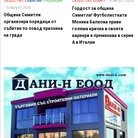
4 Август 2026
ОБЩЕСТВО
СЪБИТИЯ
ТРАДИЦИИ
ОБЩЕСТВО
СПОРТ
5 Август 2026
Гордост за община
Община Симитли
Симитли! Футболистката
организира поредица от
Моника Балиова прави
събития по повод празника
голяма крачка в своята
на града
кариера и преминава в серия
А в Италия