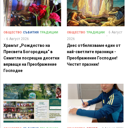
6 Август
ОБЩЕСТВО
СЪБИТИЯ
ТРАДИЦИИ
ОБЩЕСТВО
ТРАДИЦИИ
6 Август 2026
2026
Храмът „Рождество на
Днес отбелязваме един от
Пресвета Богородица“ в
най-светлите празници -
Симитли посрещна десетки
Преображение Господне!
вярващи на Преображение
Честит празник!
Господне