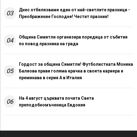
Днес отбелязваме един от най-светлите празници -
03
Преображение Господне! Честит празник!
Община Симитли организира поредица от събития
04
по повод празника на града
Гордост за община Симитли! Футболистката Моника
05
Балиова прави голяма крачка в своята кариера и
преминава в серия А в Италия
На 4 август църквата почита Света
06
преподобномъченица Евдокия