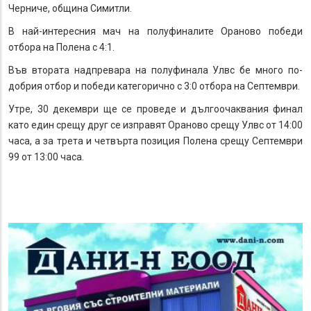
Черниче, община Симитли.
В най-интересния мач на полуфиналите Ораново победи
отбора на Полена с 4:1.
Във втората надпревара на полуфинала Улвс бе много по-
добрия отбор и победи категорично с 3:0 отбора на Септември.
Утре, 30 декември ще се проведе и дългоочаквания финал
като един срещу друг се изправят Ораново срещу Улвс от 14:00
часа, а за трета и четвърта позиция Полена срещу Септември
99 от 13:00 часа.