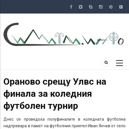
Премини
към
основното
съдържание
Ораново срещу Улвс на
финала за коледния
футболен турнир
Днес се проведоха полуфиналите в коледната футболна
надпревара в памет на футболния приятел Иван Янчев от село