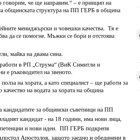
то говорим, че ще направим.“ – е принцип на
 на общинската структура на ПП ГЕРБ в община
нейните мениджърски и човешки качества. Тя е
ябва да се помогне. Мъжки се бори и отстоява
ли, майка на двама сина.
 работи в РП „Струма“ (ВиК Симитли и
и е ръководител на звеното.
 полза на хората, а като специалист – ще работи за
 качество на водата за хората на община
на кандидатите за общински съветници на ПП
младият кандидат - на 18 години, има нови лица,
омпетенции и нови идеи. ПП ГЕРБ подкрепя
Апостол Апостолов, защото заедно и обединени в