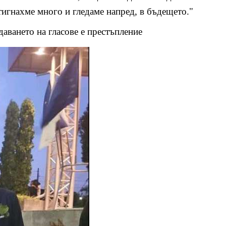
игнахме много и гледаме напред, в бъдещето."
аването на гласове е престъпление