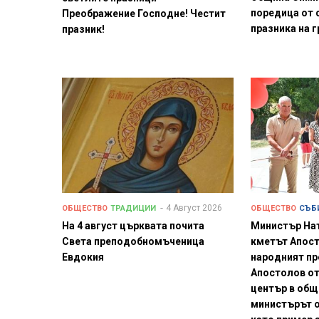
поредица от 
Преображение Господне! Честит
празника на 
празник!
4 Август 2026
ОБЩЕСТВО
ТРАДИЦИИ
ОБЩЕСТВО
СЪБ
На 4 август църквата почита
Министър На
Света преподобномъченица
кметът Апост
Евдокия
народният п
Апостолов от
център в общ
министърът 