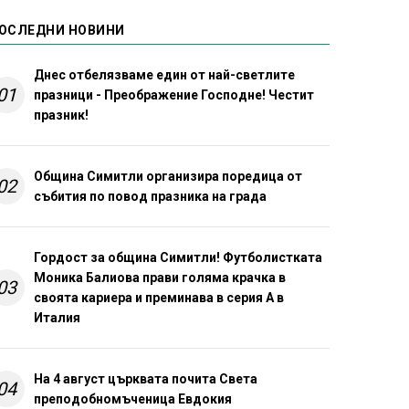
ОСЛЕДНИ НОВИНИ
Днес отбелязваме един от най-светлите
01
празници - Преображение Господне! Честит
празник!
Община Симитли организира поредица от
02
събития по повод празника на града
Гордост за община Симитли! Футболистката
Моника Балиова прави голяма крачка в
03
своята кариера и преминава в серия А в
Италия
На 4 август църквата почита Света
04
преподобномъченица Евдокия