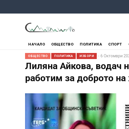
Премини
към
основното
съдържание
ГЛАВНО
НАЧАЛО
ОБЩЕСТВО
ПОЛИТИКА
СПОРТ
МЕНЮ
6 Октомври 20
ОБЩЕСТВО
ПОЛИТИКА
ИЗБОРИ
Лиляна Айкова, водач 
работим за доброто на