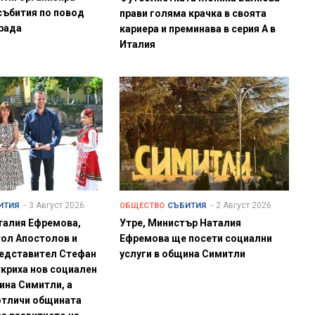
събития по повод
прави голяма крачка в своята
града
кариера и преминава в серия А в
Италия
3 Август 2026
2 Август 2026
ИТИЯ
ОБЩЕСТВО
СЪБИТИЯ
талия Ефремова,
Утре, Министър Наталия
ол Апостолов и
Ефремова ще посети социални
редставител Стефан
услуги в община Симитли
криха нов социален
ина Симитли, а
отличи общината