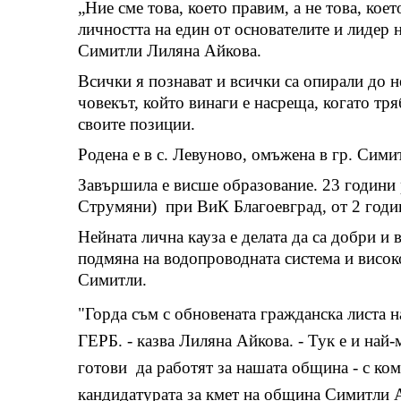
„Ние сме това, което правим, а не това, кое
личността на един от основателите и лидер
Симитли Лиляна Айкова.
Всички я познават и всички са опирали до 
човекът, който винаги е насреща, когато тр
своите позиции.
Родена е в с. Левуново, омъжена в гр. Симит
Завършила е висше образование. 23 години
Струмяни) при ВиК Благоевград, от 2 годин
Нейната лична кауза е делата да са добри и в
подмяна на водопроводната система и високо
Симитли.
"Горда съм с обновената гражданска листа 
ГЕРБ. - казва Лиляна Айкова. - Тук е и най-
готови да работят за нашата община - с к
кандидатурата за кмет на община Симитли 