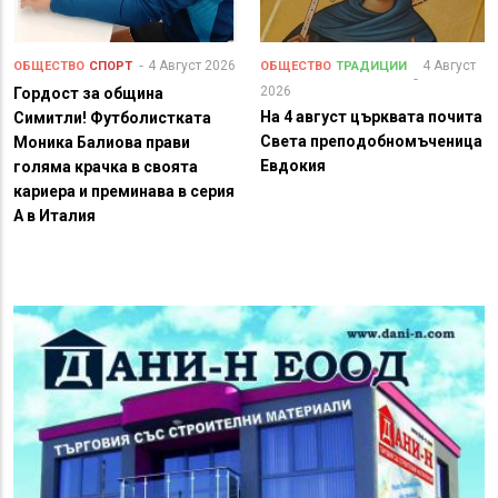
4 Август 2026
4 Август
ОБЩЕСТВО
СПОРТ
ОБЩЕСТВО
ТРАДИЦИИ
2026
Гордост за община
На 4 август църквата почита
Симитли! Футболистката
Света преподобномъченица
Моника Балиова прави
Евдокия
голяма крачка в своята
кариера и преминава в серия
А в Италия