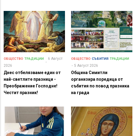
6 Август
ОБЩЕСТВО
ТРАДИЦИИ
ОБЩЕСТВО
СЪБИТИЯ
ТРАДИЦИИ
2026
5 Август 2026
Днес отбелязваме един от
Община Симитли
най-светлите празници -
организира поредица от
Преображение Господне!
събития по повод празника
Честит празник!
на града