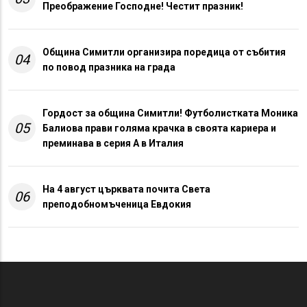
Преображение Господне! Честит празник!
Община Симитли организира поредица от събития
04
по повод празника на града
Гордост за община Симитли! Футболистката Моника
05
Балиова прави голяма крачка в своята кариера и
преминава в серия А в Италия
На 4 август църквата почита Света
06
преподобномъченица Евдокия