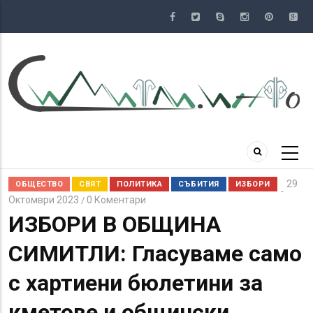
Премини
към
основното
съдържание
29
ОБЩЕСТВО
СВЯТ
ПОЛИТИКА
СЪБИТИЯ
ИЗБОРИ
Октомври 2023
0 Коментари
/
ИЗБОРИ В ОБЩИНА
СИМИТЛИ: Гласуваме само
с хартиени бюлетини за
кметове и общински